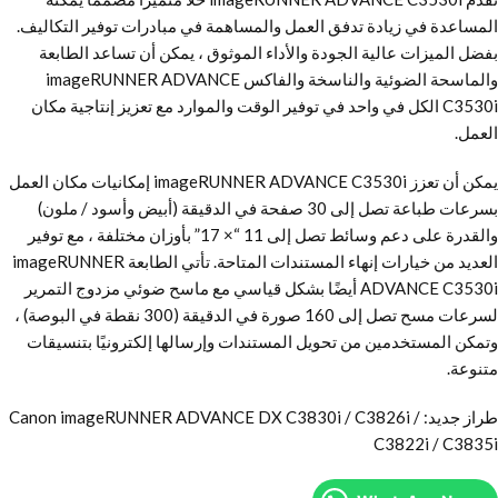
المساعدة في زيادة تدفق العمل والمساهمة في مبادرات توفير التكاليف.
بفضل الميزات عالية الجودة والأداء الموثوق ، يمكن أن تساعد الطابعة
والماسحة الضوئية والناسخة والفاكس imageRUNNER ADVANCE
C3530i الكل في واحد في توفير الوقت والموارد مع تعزيز إنتاجية مكان
العمل.
يمكن أن تعزز imageRUNNER ADVANCE C3530i إمكانيات مكان العمل
بسرعات طباعة تصل إلى 30 صفحة في الدقيقة (أبيض وأسود / ملون)
والقدرة على دعم وسائط تصل إلى 11 “× 17” بأوزان مختلفة ، مع توفير
العديد من خيارات إنهاء المستندات المتاحة. تأتي الطابعة imageRUNNER
ADVANCE C3530i أيضًا بشكل قياسي مع ماسح ضوئي مزدوج التمرير
لسرعات مسح تصل إلى 160 صورة في الدقيقة (300 نقطة في البوصة) ،
وتمكن المستخدمين من تحويل المستندات وإرسالها إلكترونيًا بتنسيقات
متنوعة.
طراز جديد: Canon imageRUNNER ADVANCE DX C3830i / C3826i /
C3822i / C3835i