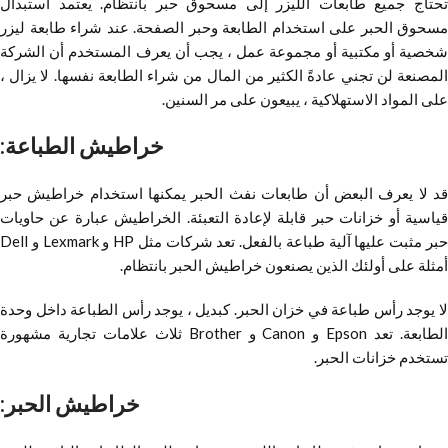
تحتاج جميع طابعات الليزر إلى مسحوق حبر بانتظام. يعتمد استبدال
مسحوق الحبر على استخدام الطابعة وحبر الصفحة. عند شراء طابعة ليزر
شخصية أو مكتبية أو مجموعة عمل ، يجب أن يعرف المستخدم أن الشركة
المصنعة لن تجني عادةً الكثير من المال من شراء الطابعة نفسها. لا يزال ،
على المواد الاستهلاكية ، يبيعون على مر السنين.
خراطيش الطباعة:
قد لا يعرف البعض أن طابعات نفث الحبر يمكنها استخدام خراطيش حبر
قياسية أو خزانات حبر قابلة لإعادة التعبئة. الخراطيش عبارة عن حاويات
حبر مثبت عليها آلية طباعة بالفعل. تعد شركات مثل HP و Lexmark و Dell
أمثلة على أولئك الذين يصنعون خراطيش الحبر بانتظام.
لا يوجد رأس طباعة في خزان الحبر. كبديل ، يوجد رأس الطباعة داخل وحدة
الطابعة. تعد Epson و Canon و Brother ثلاث علامات تجارية مشهورة
تستخدم خزانات الحبر.
خراطيش الحبر: