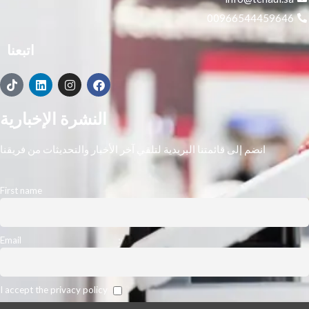
00966544459646
اتبعنا
النشرة الإخبارية
انضم إلى قائمتنا البريدية لتلقي آخر الأخبار والتحديثات من فريقنا
First name
Email
I accept the privacy policy