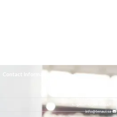
Contact Information
3665 علي بن المفضل،
النور, الرياض 14271,
المملكة العربية السعودية
info@tenaui.sa