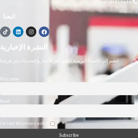
00966544459646
اتبعنا
النشرة الإخبارية
انضم إلى قائمتنا البريدية لتلقي آخر الأخبار والتحديثات من فريقنا
First name
Email
I accept the privacy policy