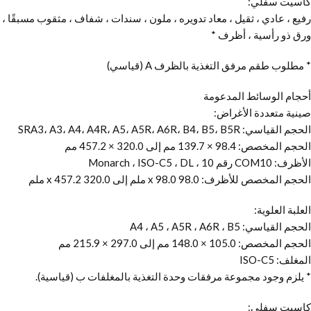
كاسيت سفلي:
رفيع ، عادي ، ثقيل ، معاد تدويره ، ملون ، سندات ، شفاف ، مثقوب مسبقًا ،
ورق ذو رأسية ، أظرف *
* مطلوب طقم مرفق التغذية بالظرف A (قياسي)
أحجام الوسائط المدعومة
صينية متعددة الأغراض:
الحجم القياسي: SRA3، A3، A4، A4R، A5، A5R، A6R، B4، B5، B5R
الحجم المخصص: 98.4 × 139.7 مم إلى 320.0 × 457.2 مم
الأظرف: COM10 رقم 10 ، Monarch ، ISO-C5 ، DL
الحجم المخصص للأظرف: 98.0 x 98.0 ملم إلى 320.0 x 457.2 ملم
العلبة العلوية:
الحجم القياسي: A4 ، A5 ، A5R ، A6R ، B5
الحجم المخصص: 105.0 × 148.0 مم إلى 297.0 × 215.9 مم
المغلف: ISO-C5
* يلزم وجود مجموعة مرفقات وحدة التغذية بالمغلفات ب (قياسية).
كاسيت سفلي: