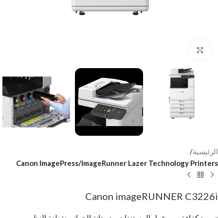
Click to enlarge
الرئيسية
Canon ImagePress/ImageRunner Lazer Technology Printers
Canon imageRUNNER C3226i
تسريع كفاءة سير عمل المستندات مع متانة الجهاز منقطعة النظير