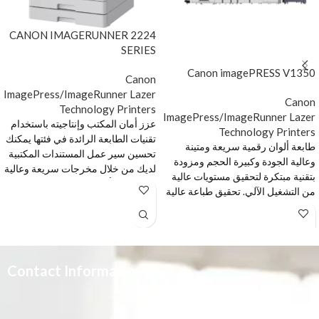
CANON IMAGERUNNER 2224
SERIES
Canon imagePRESS V1350
Canon
ImagePress/ImageRunner Lazer
Canon
Technology Printers
ImagePress/ImageRunner Lazer
عزز أمان المكتب وإنتاجيته باستخدام
Technology Printers
تقنيات الطابعة الرائدة في فئتها يمكنك
طابعة ألوان رقمية سريعة ومتينة
تحسين سير عمل المستندات المكتبية
وعالية الجودة وكبيرة الحجم ومزودة
لديك من خلال مخرجات سريعة وعالية
بتقنية مبتكرة لتحقيق مستويات عالية
الجودة من أجهزة صغيرة الحجم
من التشغيل الآلي. تحقيق طباعة عالية
وبأسعار معقولة، ومصممة لتوفير
الجودة ومتنوعة عزز الإنتاجية والكفاءة
كفاءة الأعمال في أي بيئة مكتبية. أمان
من خلال الطباعة بكميات كبيرة
رائد في فئته تمنحك الحماية الأمنية
بسرعات تصل إلى 135 صفحة في
3600 لأجهزتك وبياناتك وشبكتك راحة
الدقيقة. قم بتحويل عمليات الطباعة
البال الكاملة. وتحسين الإنتاجية عزز
الخاصة بك وتلبية احتياجات الطباعة
Contact Information
أداء أعمالك من خلال المخرجات
المتنوعة باستخدام التكنولوجيا
السريعة ودعم الوسائط الواسع وسعة
المبتكرة من imagePRESS V1350.من
إدخال الورق الكبيرة. الاتصال الأمثل
imagePRESS V1350. تعظيم الإنتاجية
3665 علي بن المفضل،
اختر من بين مجموعة واسعة من