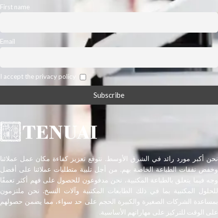
First name
Email
I accept the privacy policy
نحن أكبر مورد رائد في الشرق الأوسط. نتوقع تعزيز كفاءة مكان عمل عملائنا
وخفض نفقات الطباعة الخاصة بهم. من أجل تلبية متطلبات عملائنا على أفضل
وجه فيما يتعلق بالطباعة المكتبية، نحن مدفوعون للحصول على فهم أكثر تعمقًا
للحلول المكتبية بما في ذلك الطابعات المكتبية وآلات النسخ. نحن ملتزمون
بمساعدة الشركات الصغيرة والكبيرة الحجم على حد سواء، مما يضمن حصولهم
على الوقت للتركيز على مهاراتهم الأساسية.