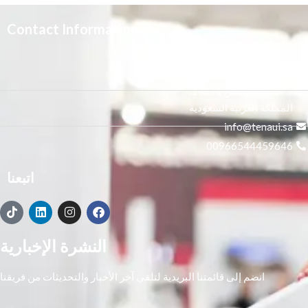
Contact Information
3665 علي بن المفضل،
النور, الرياض 14271,
المملكة العربية السعودية
info@tenaui.sa
00966544459646
اتبعنا
النشرة الإخبارية
انضم إلى قائمتنا البريدية لتلقي آخر الأخبار والتحديثات من فريقنا