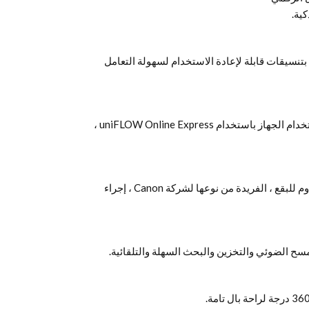
ية.
تنسيقات قابلة لإعادة الاستخدام لسهولة التعامل
قم بإدارة إعدادات الطباعة مركزيًا وتحليل استخدام الجهاز باستخدام uniFLOW Online Express ،
تضمن آلية تغذية الورق الجديدة والزجاج المقاوم للبقع ، الفريدة من نوعها لشركة Canon ، إجراء
سح الضوئي والتخزين والبحث السهلة والتلقائية.