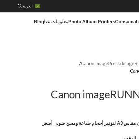
العربية
Consumab
Photo Album Printers
معلومات عنا
Blog
Canon ImagePress/ImageRun
Can
Canon imageRUN
أجهزة ذكية ومدمجة ومتعددة الوظائف بالألوان مقاس A3 لتوفير أحجام طباعة ومسح ضوئي أصغر
 الرقمي