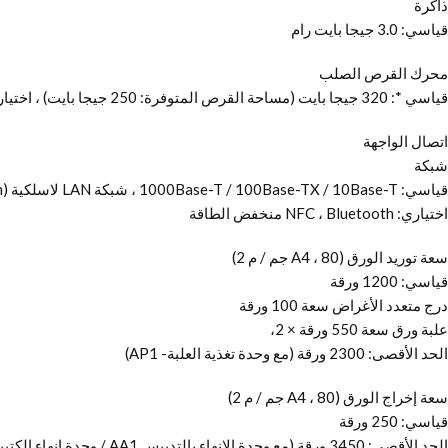
ذاكرة
قياسي: 3.0 جيجا بايت رام
محرك القرص الصلب
قياسي *: 320 جيجا بايت (مساحة القرص المتوفرة: 250 جيجا بايت) ، اختياري: 250 جيجا بايت ، 1 تيرا بايت * يمكن استخدام محرك أقراص ثابتة مبدئي مختلف.
اتصال الواجهة
شبكة
قياسي: 1000Base-T / 100Base-TX / 10Base-T ، شبكة LAN لاسلكية (IEEE 802.11 b / g / n)
اختياري: NFC ، Bluetooth منخفض الطاقة
سعة توريد الورق (A4 ، 80 جم / م 2)
قياسي: 1200 ورقة
درج متعدد الأغراض سعة 100 ورقة
علبة ورق سعة 550 ورقة × 2،
الحد الأقصى: 2300 ورقة (مع وحدة تغذية العلبة- AP1)
سعة إخراج الورق (A4 ، 80 جم / م 2)
قياسي: 250 ورقة
الحد الأقصى: 3450 ورقة (مع وحدة الإنهاء بالتدبيس AA1 / وحدة إنهاء الكتيبات AA1 ودرج النسخ)