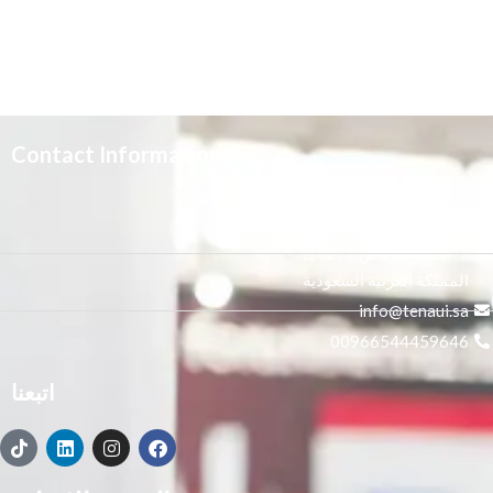
Contact Information
3665 علي بن المفضل،
النور, الرياض 14271,
المملكة العربية السعودية
info@tenaui.sa
00966544459646
اتبعنا