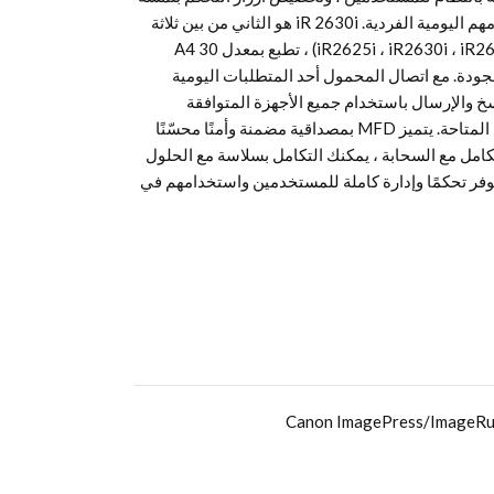
واحدة التي يوفرها المتدرب تحكمًا أسرع لمهامهم اليومية الفردية. iR 2630i هو الثاني من بين ثلاثة
أجهزة في سلسلة 2600 Series الجديدة (iR2625i ، iR2630i ، iR2645i) ، تطبع بمعدل 30 A4
ة الجودة. مع اتصال المحمول أحد المتطلبات اليومية
خ والإرسال باستخدام جميع الأجهزة المتوافقة
باستخدام اتصالات الهاتف المحمول المتقدمة المتاحة. يتميز MFD بمصداقية مضمنة وأمنًا محسّنًا
كامل مع السحابة ، يمكنك التكامل بسلاسة مع الحلول
لطباعة مثل uniFLOW Online مما يوفر تحكمًا وإدارة كاملة للمستخدمين واستخدامهم في
Canon ImagePress/ImageRun