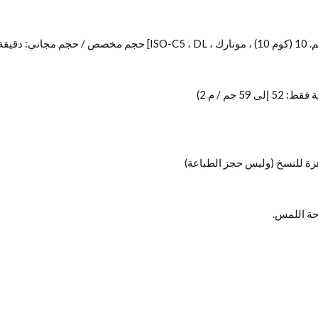
زة للنسخ (وليس حجز الطباعة)
حة اللمس.