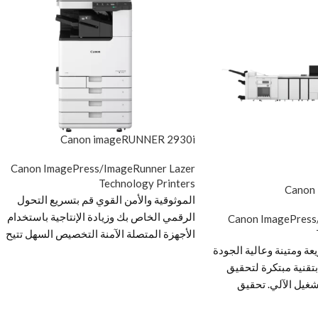
Canon imageRUNNER 2930i
Canon ImagePress/ImageRunner Lazer
Technology Printers
Canon
الموثوقية والأمن القوي قم بتسريع التحول
الرقمي الخاص بك وزيادة الإنتاجية باستخدام
Canon ImagePress
الأجهزة المتصلة الآمنة التخصيص السهل تتيح
عة ومتينة وعالية الجودة
خيارات العرض للعديد من المستخدمين تخصي
تقنية مبتكرة لتحقيق
عناصر التحكم بلمسة واحدة لتسريع المهام
شغيل الآلي. تحقيق
اليومية كفاءة سير العمل اعمل بشكل أكثر ذكاءً
نوعة عزز الإنتاجية
وأسرع بفضل دعم الوسائط الواسع وسعة