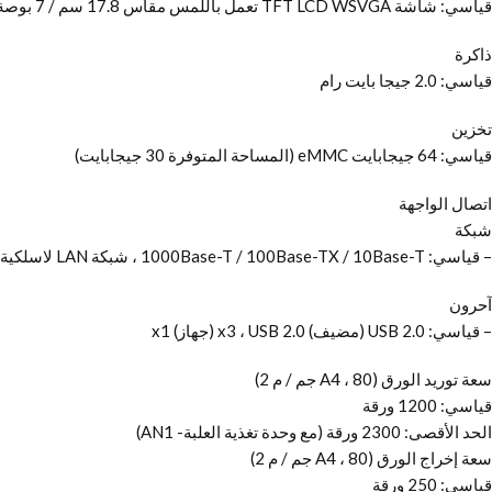
قياسي: شاشة TFT LCD WSVGA تعمل باللمس مقاس 17.8 سم / 7 بوصة
ذاكرة
قياسي: 2.0 جيجا بايت رام
تخزين
قياسي: 64 جيجابايت eMMC (المساحة المتوفرة 30 جيجابايت)
اتصال الواجهة
شبكة
– قياسي: 1000Base-T / 100Base-TX / 10Base-T ، شبكة LAN لاسلكية (IEEE 802.11 b / g / n)
آحرون
– قياسي: USB 2.0 (مضيف) x3 ، USB 2.0 (جهاز) x1
سعة توريد الورق (A4 ، 80 جم / م 2)
قياسي: 1200 ورقة
الحد الأقصى: 2300 ورقة (مع وحدة تغذية العلبة- AN1)
سعة إخراج الورق (A4 ، 80 جم / م 2)
قياسي: 250 ورقة