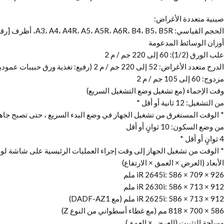
صينية متعددة الأغراض:
الحجم القياسي: A3، A4، A4R، A5، A5R، A6R، B4، B5، B5R، أظرف [رقم. 10 (كوم 10) ، مونارك ، ISO-C5 ، DL] حجم مخصص / حجم مجاني: دقيقة. 98.0 × 148.0 إلى 297.0 × 431.8 ملم
أوزان الوسائط المدعومة
علب الورق (1/2): 60 إلى 220 جم / م 2
الدرج متعدد الأغراض: 52 إلى 220 جم / م 2 (رفيع: تغذية ورق حبيبات عمودية فقط: 52 إلى 59 جم / م 2)
مزدوج: 60 إلى 105 جم / م 2
وقت الإحماء (مع تشغيل وضع التشغيل السريع)
من التشغيل: 12 ثانية أو أقل *
* الوقت المستغرق من تشغيل الجهاز في وضع البدء السريع ، حتى تصبح جاه
من وضع السكون: 10 ثوانٍ أو أقل
4 ثوانٍ أو أقل *
* الوقت من تشغيل الجهاز إلى وقت إجراء العمليات الرئيسية على شاشة لو
الأبعاد (العرض × العمق × الارتفاع)
iR 2645i: 586 × 709 × 926 ملم
iR 2630i: 586 × 713 × 912 ملم
iR 2625i: 586 × 713 × 912 ملم (مع DADF-AZ1)
586 × 700 × 818 مم (مع غطاء أسطواني من النوع Z)
مساحة التثبيت (العرض × العمق)