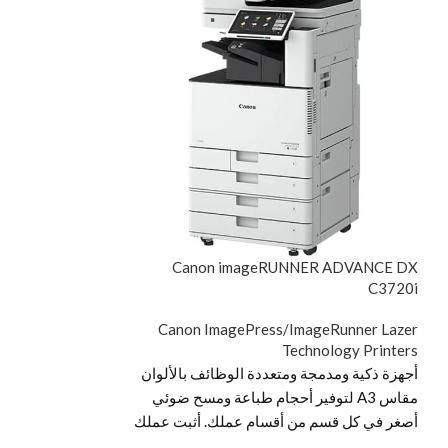
eRUNNER C3125i
Canon imageRUNNER ADVANCE DX
C3720i
ageRunner Lazer
hnology Printers
Canon ImagePress/ImageRunner Lazer
Technology Printers
متعددة الوظائف با
ص
أجهزة ذكية ومدمجة ومتعددة الوظائف بالألوان
A3 توفر القيمة و
مقاس A3 لتوفير أحجام طباعة ومسح ضوئي
مستندات شامل متع
أصغر في كل قسم من أقسام عملك. أثبت عملك
احتياجات عملك سي
في المستقبل في عالم من التحول الرقمي مع