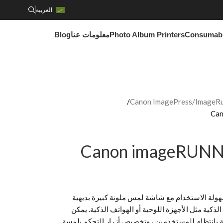
العربية
Consumab
Photo Album Printers
معلومات عنا
Blog
Canon ImagePress/ImageRun
Can
Canon imageRUNNE
ميم Canon imageRUNNER 2630i لسهولة الاستخدام مع شاشة لمس ملونة كبيرة بديهية
 الذكية مثل الأجهزة اللوحية أو الهواتف الذكية. يمكن
انتظام للمستخدمين ، وتخصيص أزرار التحكم بلمسة