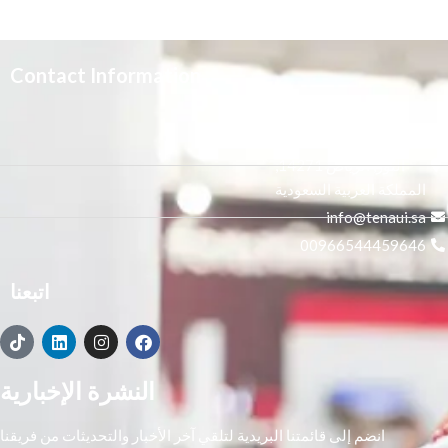
Contact Information
3665 علي بن المفضل،
النور, الرياض 14271,
المملكة العربية السعودية
info@tenaui.sa
00966544459646
اتبعنا
النشرة الإخبارية
انضم إلى قائمتنا البريدية لتلقي آخر الأخبار والتحديثات من فريقنا