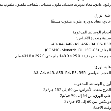
رفيع، عادي، معاد تدويره، سميك، ملون، سندات، شفاف، ملصق، مثقوب مس
علبة الورق:
عادي، معاد تدويره، ملون، مثقوب مسبقًا
أحجام الوسائط المدعومة
صينية متعددة الأغراض:
A3، A4، A4R، A5، A5R، B4، B5، B5R،
المغلف (COM10، Monarch، DL، ISO-C5)
حجم مخصص دقيقة. 95.0 × 148.0 ملم حتى 297.0 × 431.8 ملم
علبة الورق:
الحجم القياسي: A3، A4، A4R، A5R، B4، B5، B5R
أوزان الوسائط المدعومة
الدرج متعدد الأغراض: من 60 إلى 157 جم/م2
علب الورق: من 64 إلى 90 جم/م2
دوبلكس: من 60 إلى 90 جم/م2
وقت الاحماء