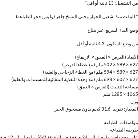
من التشغيل: 13 ثانية أو أقل*
* الوقت منذ تشغيل الجهاز وحتى النسخ جاهز (وليس حجز الطباعة)
وضع البدء السريع: غير متاح
من وضع السكون: 4.3 ثانية أو أقل
الأبعاد (العرض × العمق × الارتفاع)
627 × 589 × 502 ملم (مع غطاء القرص)
627 × 589 × 594 ملم (مع الغطاء الزجاجي والعلبة)
627 × 607 × 698 ملم (مع وحدة التغذية التلقائية للمستندات والعلبة)
مساحة التثبيت (العرض × العمق)
1065 × 1285 ملم
وزن
المعيار: تقريبا. 31.6 كجم بدون مسحوق الحبر
مواصفات الطباعة
طريقة الطباعة
على وجه واحد: ما يصل إلى 24 صفحة في الدقيقة (A4)، ما يصل إلى 12 صفحة في الدقيقة (A3)، ما يصل إلى 11 صفحة في الدقيقة (A4R)