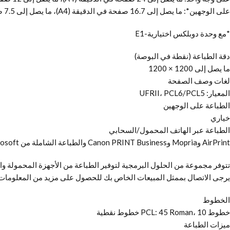
على الوجهين*: ما يصل إلى 16.7 صفحة في الدقيقة (A4)، ما يصل إلى 7.5 صفحة في الدقيقة (A3)، ما يصل إلى 7.8 صفحة في الدقيقة (A4R)
*مع وحدة دوبلكس اختيارية-E1
دقة الطباعة (نقطة في البوصة)
ما يصل إلى 1200 × 1200
لغات وصف الصفحة
المعيار: UFRII، PCL6/PCL5
الطباعة على الوجهين
خياري
الطباعة عبر الهاتف المحمول/السحابي
AirPrint وMopria وCanon PRINT Business والطباعة الشاملة من Microsoft
تتوفر مجموعة من الحلول البرمجية لتوفير الطباعة من الأجهزة المحمولة وال
يرجى الاتصال بممثل المبيعات الخاص بك للحصول على مزيد من المعلومات
الخطوط
خطوط PCL: 45 Roman، 10 خطوط نقطية
ميزات الطباعة