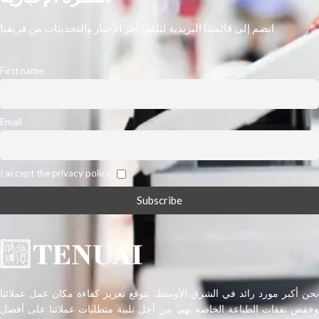
بتوسيع تدفقات الإيرادات الخاصة بك
عن طريق طباعة أوزان تتراوح من 52
انضم إلى قائمتنا البريدية لتلقي آخر الأخبار والتحديثات من فريقنا
إلى 400 جرامًا للمتر المربع والوسائط
الاصطناعية والمزخرفة. توفير
المساحة مع تصميم مدمج تم تصميم
First name
imagePRESS V1000 لتعزيز التطبيق
العملي للأعمال اليومية، وتتميز
بمساحة صغيرة وسطح عمل مسطح
Email
ولوحة مغناطيسية للحصول على الأداء
الأمثل.
I accept the privacy policy
نحن أكبر مورد رائد في الشرق الأوسط. نتوقع تعزيز كفاءة مكان عمل عملائنا
وخفض نفقات الطباعة الخاصة بهم. من أجل تلبية متطلبات عملائنا على أفضل