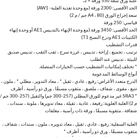
علبة ورق سعة 550 ورقة × 2،
الحد الأقصى: 2300 ورقة (مع وحدة تغذية العلبة- AW1)
سعة إخراج الورق (A4 ، 80 جم / م 2)
قياسي: 250 ورقة
الحد الأقصى: 3450 ورقة (مع وحدة الإنهاء بالتدبيس AE1 أو وحدة إنهاء
الكتيبات AE1 ودرج النسخ T1)
قدرات التشطيب
ترتيب ، تجميع ، إزاحة ، تدبيس ، غرزة سرج ، ثقب الثقب ، تدبيس صديق
للبيئة ، تدبيس عند الطلب
* تختلف إمكانيات التشطيب حسب الخيارات المتصلة.
أنواع الوسائط المدعومة
الدرج متعدد الأغراض: رفيع ، عادي ، ثقيل * ، معاد التدوير ، مطلي * ، ملون ،
تتبع ، مقوى ، شفاف ، ملصق ، مثقوب مسبقًا ، ورق ذو رأسية ، أظرف
* SRA3 غير مدعوم للورق المطلي (257-300 جم) والثقيل (257-300 جم /
م 2) العلبة العلوية: رفيعة ، عادية ، ثقيلة ، معاد تدويرها ، ملونة ، سندات ،
شفافة ، مثقوبة مسبقًا ، ورقة ذات رأسية ، مغلفات
العلبة السفلية: رفيع ، عادي ، ثقيل ، معاد تدويره ، ملون ، سندات ، شفاف ،
مثقوب مسبقًا ، ورق ذو رأسية ، أظرف *