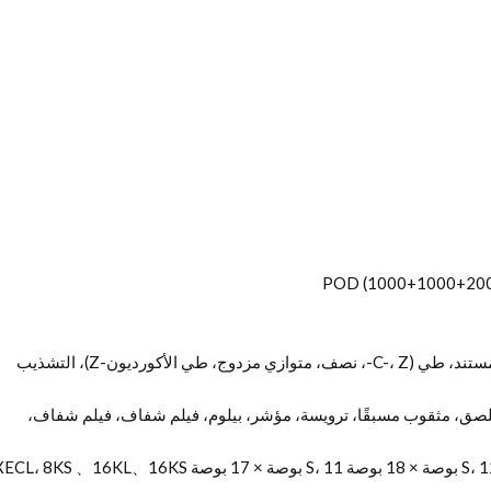
ورديون-Z)، التشذيب
صق، مثقوب مسبقًا، ترويسة، مؤشر، بيلوم، فيلم شفاف، فيلم شفاف،