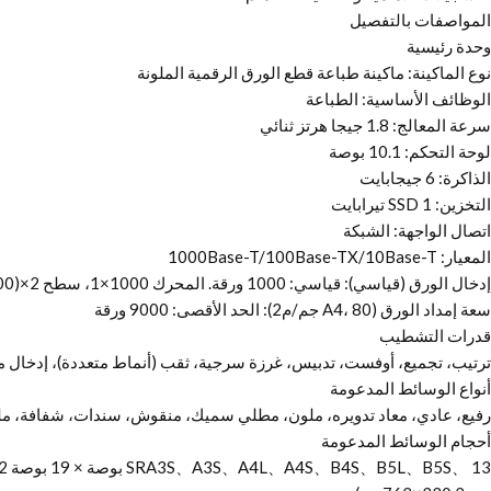
المواصفات بالتفصيل
وحدة رئيسية
نوع الماكينة: ماكينة طباعة قطع الورق الرقمية الملونة
الوظائف الأساسية: الطباعة
سرعة المعالج: 1.8 جيجا هرتز ثنائي
لوحة التحكم: 10.1 بوصة
الذاكرة: 6 جيجابايت
التخزين: SSD 1 تيرابايت
اتصال الواجهة: الشبكة
المعيار: 1000Base-T/100Base-TX/10Base-T
إدخال الورق (قياسي): قياسي: 1000 ورقة. المحرك 1000×1، سطح POD (1000+1000+2000)×2
سعة إمداد الورق (A4، 80 جم/م2): الحد الأقصى: 9000 ورقة
قدرات التشطيب
ترتيب، تجميع، أوفست، تدبيس، غرزة سرجية، ثقب (أنماط متعددة)، إدخال مستند، طي (C-، Z-، نصف، متوازي مزدوج، طي الأك
أنواع الوسائط المدعومة
رفيع، عادي، معاد تدويره، ملون، مطلي سميك، منقوش، سندات، شفافة، مل
أحجام الوسائط المدعومة