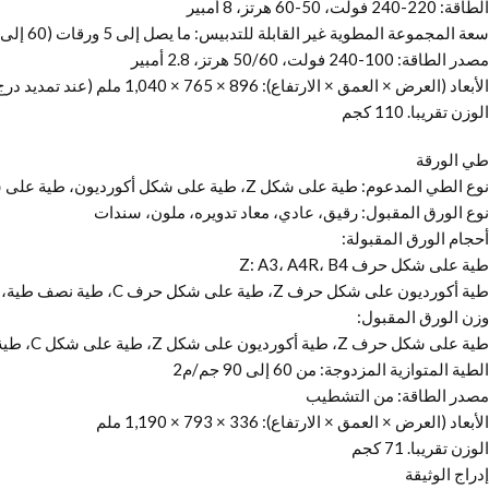
الطاقة: 220-240 فولت، 50-60 هرتز، 8 أمبير
سعة المجموعة المطوية غير القابلة للتدبيس: ما يصل إلى 5 ورقات (60 إلى 105 جم/م2)
مصدر الطاقة: 100-240 فولت، 50/60 هرتز، 2.8 أمبير
الأبعاد (العرض × العمق × الارتفاع): 896 × 765 × 1,040 ملم (عند تمديد درج التمديد)
الوزن تقريبا. 110 كجم
طي الورقة
نوع الطي المدعوم: طية على شكل Z، طية على شكل أكورديون، طية على شكل حرف C، طية نصف مطوية، طية متوازية مزدوجة
نوع الورق المقبول: رقيق، عادي، معاد تدويره، ملون، سندات
أحجام الورق المقبولة:
طية على شكل حرف Z: A3، A4R، B4
طية أكورديون على شكل حرف Z، طية على شكل حرف C، طية نصف طية، طية متوازية مزدوجة: A4R
وزن الورق المقبول:
طية على شكل حرف Z، طية أكورديون على شكل Z، طية على شكل C، طية نصف: من 60 إلى 105 جم/م2
الطية المتوازية المزدوجة: من 60 إلى 90 جم/م2
مصدر الطاقة: من التشطيب
الأبعاد (العرض × العمق × الارتفاع): 336 × 793 × 1,190 ملم
الوزن تقريبا. 71 كجم
إدراج الوثيقة