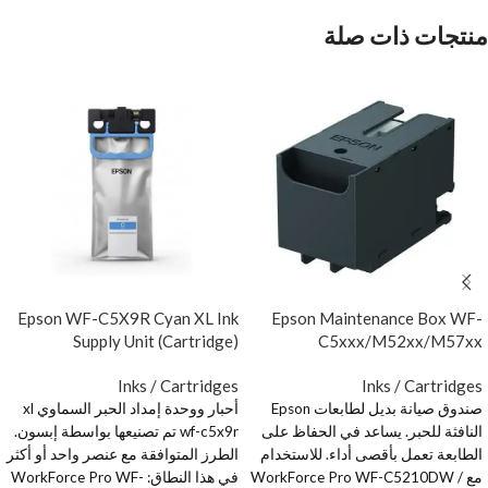
منتجات ذات صلة
Epson WF-C5X9R Cyan XL Ink
Epson Maintenance Box WF-
Supply Unit (Cartridge)
C5xxx/M52xx/M57xx
Inks / Cartridges
Inks / Cartridges
صندوق صيانة بديل لطابعات Epson
أحبار ووحدة إمداد الحبر السماوي xl
النافثة للحبر. يساعد في الحفاظ على
wf-c5x9r تم تصنيعها بواسطة إبسون.
الطابعة تعمل بأقصى أداء. للاستخدام
الطرز المتوافقة مع عنصر واحد أو أكثر
مع WorkForce Pro WF-C5210DW /
في هذا النطاق: WorkForce Pro WF-