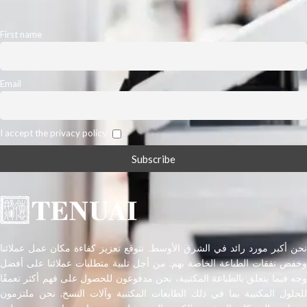
First name
Email
I accept the privacy policy
نحن أكبر مورد رائد في الشرق الأوسط. نتوقع تعزيز كفاءة مكان عمل عملائنا
وخفض نفقات الطباعة الخاصة بهم. من أجل تلبية متطلبات عملائنا على أفضل
وجه فيما يتعلق بالطباعة المكتبية، نحن مدفوعون للحصول على فهم أكثر تعمقًا
للحلول المكتبية بما في ذلك الطابعات المكتبية وآلات النسخ. نحن ملتزمون