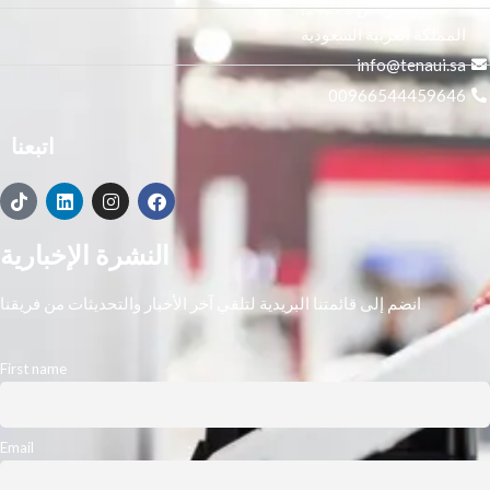
النور, الرياض 14271,
M52xx M57xx على العمل بأقصى
المملكة العربية السعودية
أداء لها.
info@tenaui.sa
00966544459646
اتبعنا
النشرة الإخبارية
انضم إلى قائمتنا البريدية لتلقي آخر الأخبار والتحديثات من فريقنا
First name
Email