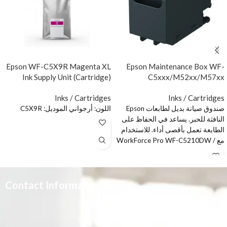
Epson WF-C5X9R Magenta XL
Epson Maintenance Box WF-
Ink Supply Unit (Cartridge)
C5xxx/M52xx/M57xx
Inks / Cartridges
Inks / Cartridges
صندوق صيانة بديل لطابعات Epson
اللون: أرجواني الموديل: C5X9R
النافثة للحبر. يساعد في الحفاظ على
الطابعة تعمل بأقصى أداء. للاستخدام
مع WorkForce Pro WF-C5210DW /
C5290DW / C5710DWF /
C5790DWF. يخزن الحبر الضائع لمنع
انسداد الفتحات. سيحافظ صندوق
الصيانة من إبسون على تشغيل
Contact Information
الطابعة بسلاسة ويساعد على منع
انسداد الفتحات. تم تصميم صندوق
الصيانة لتخزين الأحبار المفقودة ، وهو
3665 علي بن المفضل،
مثالي لمساعدة طابعات WF-C5xxx