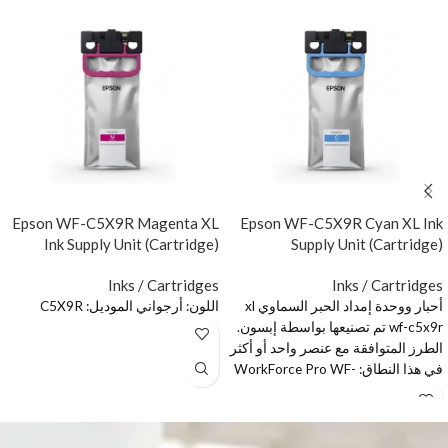
Epson WF-C5X9R Magenta XL
Epson WF-C5X9R Cyan XL Ink
Ink Supply Unit (Cartridge)
Supply Unit (Cartridge)
Inks / Cartridges
Inks / Cartridges
أحبار ووحدة إمداد الحبر السماوي xl
اللون: أرجواني الموديل: C5X9R
wf-c5x9r تم تصنيعها بواسطة إبسون.
الطرز المتوافقة مع عنصر واحد أو أكثر
في هذا النطاق: WorkForce Pro WF-
C579RDWF Series؛ وورك فورس
برو WF-C579RDTWF ؛ وورك فورس
برو WF-C579RD2TWF ؛ وورك