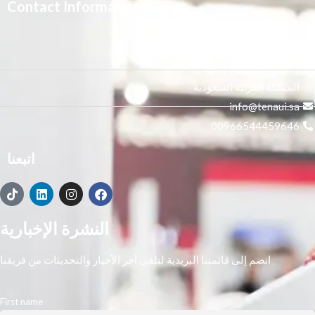
فورس برو WF-C529RDTW ؛
Contact Information
سلسلة WorkForce Pro WF-C529R.
3665 علي بن المفضل،
النور, الرياض 14271,
المملكة العربية السعودية
info@tenaui.sa
00966544459646
اتبعنا
النشرة الإخبارية
انضم إلى قائمتنا البريدية لتلقي آخر الأخبار والتحديثات من فريقنا
First name