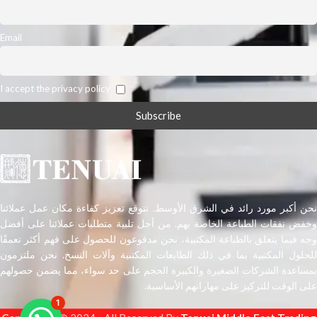
Email
I accept the privacy policy
نحن أكبر مورد رائد في الشرق الأوسط. نتوقع تعزيز كفاءة مكان عمل عملائنا
وخفض نفقات الطباعة الخاصة بهم. من أجل تلبية متطلبات عملائنا على أفضل
وجه فيما يتعلق بالطباعة المكتبية، نحن مدفوعون للحصول على فهم أكثر تعمقًا
للحلول المكتبية بما في ذلك الطابعات المكتبية وآلات النسخ. نحن ملتزمون
بمساعدة الشركات الصغيرة والكبيرة الحجم على حد سواء، مما يضمن حصولهم
على الوقت للتركيز على مهاراتهم الأساسية.
1