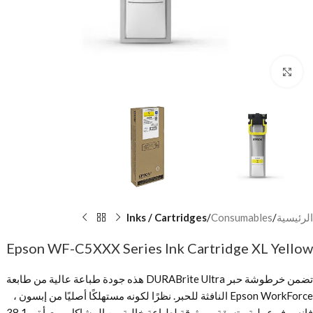
Click to enlarge
الرئيسية
Consumables
Inks / Cartridges
Epson WF-C5XXX Series Ink Cartridge XL Yellow
تضمن خرطوشة حبر DURABrite Ultra هذه جودة طباعة عالية من طابعة
Epson WorkForce النافثة للحبر. نظرًا لكونه مستهلكًا أصليًا من إبسون ،
فإنه يوفر عملية متسقة وموثوقة لطباعة خالية من المشاكل ومعبأة بـ 38.1