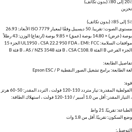
20٪ إلى 80٪ (بدون تكاثف)
تخزين
5٪ إلى 85٪ (بدون تكاثف)
مستوى الصوت: تقريبا. 50 ديسيبل وفقًا لمعيار ISO 7779 الأبعاد: 26.93
بوصة (عرض) × 14.80 بوصة (عمق) × 9.85 بوصة (ارتفاع) الوزن: 43 رطلاً
موافقات السلامة: UL1950 ، CSA 22.2 950 FDA ، EMI: FCC الجزء 15
الجزء الفرعي B الفئة B ، CSA C108. 8 فئة B ، AS / NZS 3548 فئة B
تفاصيل الطابعة:
لغة الطابعة: برامج تشغيل الصور النقطية Epson ESC / P
قوة:
الفولطية المقدرة: تيار متردد 110-120 فولت ، التردد المقدر: 50-60 هرتز
، التيار المقدر: أقل من 1.0 أمبير / 110-120 فولت ، استهلاك الطاقة:
الطباعة: تقريبًا. 21 واط
وضع السكون: تقريبًا. أقل من 1.8 وات
التوصيل: