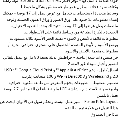
جودة طباعة لا مثيل لها – توفر أحبار Epson UltraChrome HD ألوانًا زاهية
وكثافة سوداء فائقة وطول عمر طباعة محسّن بشكل ملحوظ 1
وسائط متعددة الاستخدامات تتعامل مع عرض يصل إلى 17 بوصة – يمكنك
إنشاء مطبوعات بلا حدود على ورق الصور وأوراق الفنون الجميلة ولوحة
ملصقات يصل عرضها إلى 17 بوصة ؛ تتيح لك وحدة التغذية الاختيارية
الجديدة بالبكرة الطباعة من وسائط قائمة على الأسطوانات.
مطبوعات فائقة بالأبيض والأسود – تقنية الحبر الأسود بثلاثة مستويات
ووضع الأسود والأبيض المتقدم للحصول على مستوى احترافي محايد أو
مطبوعات منغمة بالأبيض والأسود
خراطيش ذات سعة إنتاجية – خراطيش بديلة بسعة 80 مل مع تبديل تلقائي
للصور وأحبار سوداء غير لامعة 2
اتصال كامل – دعم Apple® AirPrint ™ و Google Cloud Print ™ ؛ USB
2.0 و Wireless n3 و Wi-Fi Direct®3 و 100 ميجابت إيثرنت
تصميم مضغوط – مطبوعات بحجم المعرض من طابعة مكتبية احترافية
واجهة سهلة الاستخدام – شاشة LCD ملونة قابلة للإمالة مقاس 2.7 بوصة
تعمل باللمس
Epson Print Layout – سير عمل مبسط وتحكم سهل في الألوان. ابحث عن
هذا التنزيل في علامة تبويب الدعم.
ماذا في الصندوق: