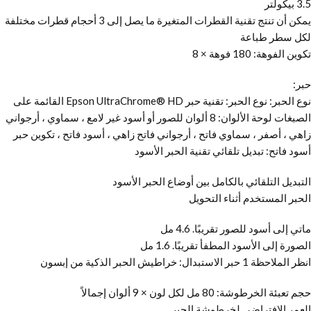
3.5 بيكولتر
يمكن أن تنتج تقنية القطرات المتغيرة ما يصل إلى 3 أحجام قطرات مختلفة
لكل سطر طباعة
تكوين الفوهة: 180 فوهة × 8
حبر:
نوع الحبر: نوع الحبر: تقنية حبر Epson UltraChrome® HD القائمة على
الصبغات لوحة الألوان: 8 ألوان للصور أو أسود غير لامع ، سماوي ، أرجواني
زاهي ، أصفر ، سماوي فاتح ، أرجواني فاتح زاهي ، أسود فاتح ، تكوين حبر
أسود فاتح: تبديل تلقائي تقنية الحبر الأسود
التبديل التلقائي بالكامل بين أوضاع الحبر الأسود
الحبر المستخدم أثناء التحويل
ماتي إلى أسود للصور تقريبًا. 4.6 مل
الصورة إلى الأسود المطفأ تقريبًا. 1.6 مل
انظر الملاحظة 1 حبر الاستبدال: خراطيش الحبر الذكية من إبسون
حجم تعبئة الخرطوشة: 80 مل لكل لون × 9 ألوان إجمالاً
العمر الافتراضي لخرطوشة الحبر