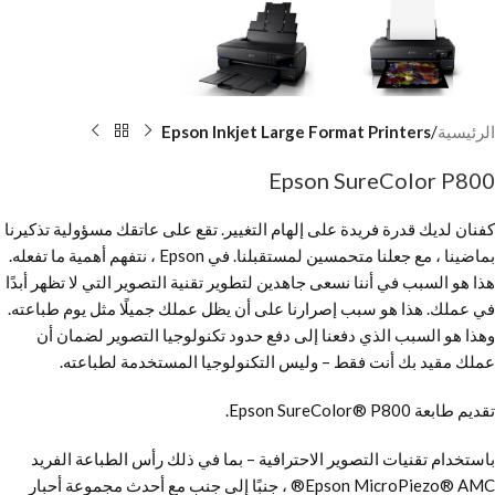
الرئيسية
Epson Inkjet Large Format Printers
Epson SureColor P800
كفنان لديك قدرة فريدة على إلهام التغيير. تقع على عاتقك مسؤولية تذكيرنا
بماضينا ، مع جعلنا متحمسين لمستقبلنا. في Epson ، نتفهم أهمية ما تفعله.
هذا هو السبب في أننا نسعى جاهدين لتطوير تقنية التصوير التي لا تظهر أبدًا
في عملك. هذا هو سبب إصرارنا على أن يظل عملك جميلًا مثل يوم طباعته.
وهذا هو السبب الذي دفعنا إلى دفع حدود تكنولوجيا التصوير لضمان أن
عملك مقيد بك أنت فقط – وليس التكنولوجيا المستخدمة لطباعته.
تقديم طابعة Epson SureColor® P800.
باستخدام تقنيات التصوير الاحترافية – بما في ذلك رأس الطباعة الفريد
Epson MicroPiezo® AMC® ، جنبًا إلى جنب مع أحدث مجموعة أحبار