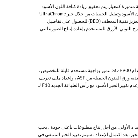
ور SC-P900 بجودة طباعة متميزة كمعيار. يتم تحقيق زيادة كثافة اللون الأسود
للحصول على تدرج أفضل وتدرجات أعمق للون الأسود وتقليل الحبيبات من خلال حبر UltraChrome
Pro 10 ورأس الطباعة الجديد F10 والأسود لتعزيز تقنية المعطف (BEO) للحصول على تفاصيل
 اللوني الأزرق للمستخدم بإعادة إنتاج الصورة التي
تكتمل بساطة التصميم من خلال سهولة استخدام SC-P900. تتميز بواجهة مستخدم قابلة للتخصيص ،
وإضاءة داخلية ، ووحدة بكرة ورق اختيارية ، وتغذية ورق الفنون الجميلة من ASF ، وإعداد ملف تعريف
وسائط سهل ، والطباعة من الأجهزة الذكية ، وعدم تغيير الحبر الأسود مع رأس الطباعة الجديد F10 لـ
إعداد الأولي. من أجل إنتاج مطبوعات بأعلى جودة ، يجب
ر. بعد اكتمال الإعداد ، سيتم تقييد الحبر المتبقي في