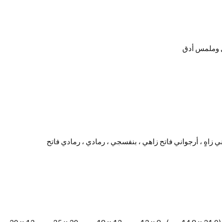
ل وملمس أدق
ي زاهٍ ، أرجواني فاتح زاهي ، بنفسجي ، رمادي ، رمادي فاتح