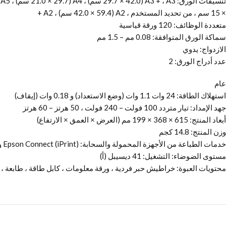
× 15 سم ، من تحديد المستخدم ، A2 (42.0 × 59.4 سم) ، A2 +
متعددة الوظائف: 120 ورقة قياسية
سماكة الورق المتوافقة: 0.08 مم – 1.5 مم
الازدواج: يدوي
عدد أدراج الورق: 2
عام
استهلاك الطاقة: 24 وات 1.1 وات (وضع الاستعداد) و 0.18 وات (إيقاف)
جهد الإمداد: تيار متردد 100 فولت – 240 فولت ، 50 هرتز – 60 هرتز
أبعاد المنتج: 615 × 368 × 199 مم (العرض × العمق × الارتفاع)
وزن المنتج: 14.8 كجم
خدمات الطباعة من الأجهزة المحمولة والسحابة: Epson Connect (iPrint) و Apple AirPrint و Google Cloud Print
مستوى الضوضاء: التشغيل: 41 ديسيبل (أ)
محتويات العبوة: خراطيش حبر فردية ، ورقة معلومات ، كابل طاقة ، طابعة ، د