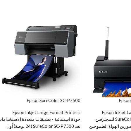
Epson SureColor SC-P7500
Epson
Epson Inkjet Large Format Printers
Epson Inkjet L
تم تطوير SureColor SC-P700 للمحترفين
جودة استثنائية - تطبيقات متعددة الاستخداما
ورين الهواة الطموحين
تعد SureColor SC-P7500 (24 بوصة) أول