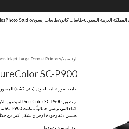
المملكة العربية السعودية
طابعات كانون
طابعات إبسون
Photo Studio
les
الرئيسية
on Inkjet Large Format Printers
SureColor SC-P900
طابعة صور عالية الجودة (حتى A2 +) للمصورين المحترفين والفنانين المهتمين بالتصميم
تم تطوير or SC-P900
الأدا
تحسين دقة وجودة الإخراج بشكل أكبر من خلا
دقة الصورة وعمقها