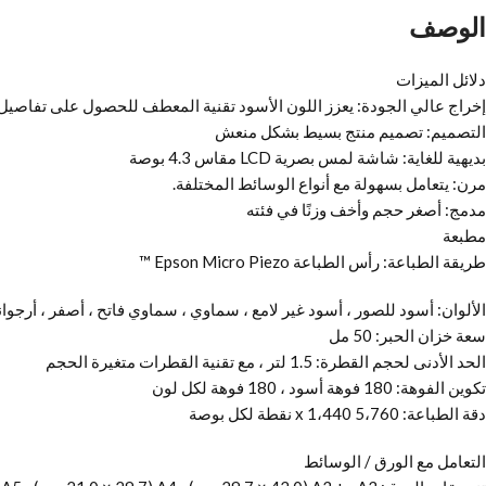
الوصف
دلائل الميزات
إخراج عالي الجودة: يعزز اللون الأسود تقنية المعطف للحصول على تفاصي
التصميم: تصميم منتج بسيط بشكل منعش
بديهية للغاية: شاشة لمس بصرية LCD مقاس 4.3 بوصة
مرن: يتعامل بسهولة مع أنواع الوسائط المختلفة.
مدمج: أصغر حجم وأخف وزنًا في فئته
مطبعة
طريقة الطباعة: رأس الطباعة Epson Micro Piezo ™
الألوان: أسود للصور ، أسود غير لامع ، سماوي ، سماوي فاتح ، أصفر ، أرجوان
سعة خزان الحبر: 50 مل
الحد الأدنى لحجم القطرة: 1.5 لتر ، مع تقنية القطرات متغيرة الحجم
تكوين الفوهة: 180 فوهة أسود ، 180 فوهة لكل لون
دقة الطباعة: 5،760 x 1،440 نقطة لكل بوصة
التعامل مع الورق / الوسائط