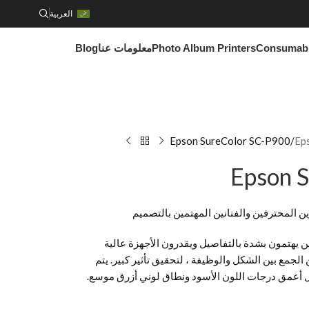
العربية
Consumab
Photo Album Printers
معلومات عنا
Blog
Epson SureColor SC-P900
Eps
Epson 
SureCol للمبدعين الذين يهتمون بشدة بالتفاصيل ويقدرون الأجهزة عالية
ء التي ترضي جمالياً. تمكنت SC-P900 من الجمع بين الشكل والوظيفة ، لتحقيق تأثير كبير. يتم
ل أعمق درجات اللون الأسود ونطاق لوني أزرق موسع.