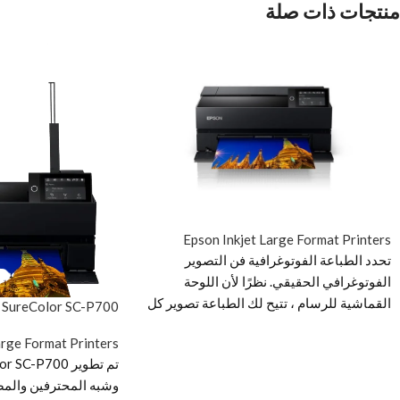
منتجات ذات صلة
Epson Inkjet Large Format Printers
تحدد الطباعة الفوتوغرافية فن التصوير
الفوتوغرافي الحقيقي. نظرًا لأن اللوحة
القماشية للرسام ، تتيح لك الطباعة تصوير كل
 SureColor SC-P700
تفاصيل رؤيتك الإبداعية بوضوح - وللجميع تجربة
arge Format Printers
ما شعرت به في لحظة الالتقاط. تقديم
SureColor P700 - طفرة في تقنية الطباعة
وشبه المحترفين والمص
الاحترافية. بالاعتماد على أكثر من 20 عامًا من