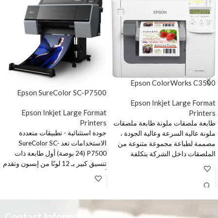
Epson ColorWorks C3500
Epson SureColor SC-P7500
Epson Inkjet Large Format
Epson Inkjet Large Format
Printers
Printers
طابعة ملصقات ملونة طابعة ملصقات
جودة استثنائية - تطبيقات متعددة
ملونة عالية السرعة وعالية الجودة ،
الاستخدامات تعد SureColor SC-
مصممة لطباعة مجموعة متنوعة من
P7500 (24 بوصة) أول طابعة ذات
الملصقات داخل الشركة بتكلفة
تنسيق كبير بـ 12 لونًا من إبسون وتقدم
منخفضة لكل ملصق. سواء كنت تقوم
أوسع نطاق لوني من إبسون على
بطباعة ملصقات أو تذاكر أو بطاقات ،
الإطلاق مع تغطية Pantone بنسبة 99٪
فإن ColorWorks C3500 (TM-
العمل في وئام تام تم تطوير الطراز
C3500) مصمم لمساعدة عملك على
SureColor SC-P7500 (مقاس 24
طباعة مجموعة متنوعة من الملصقات
بوصة) للمصورين والفنانين ، حيث
Contact Information
الملونة داخل مكان العمل. تتميز