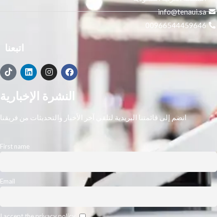
info@tenaui.sa
00966544459646
اتبعنا
النشرة الإخبارية
انضم إلى قائمتنا البريدية لتلقي آخر الأخبار والتحديثات من فريقنا
First name
Email
I accept the privacy policy