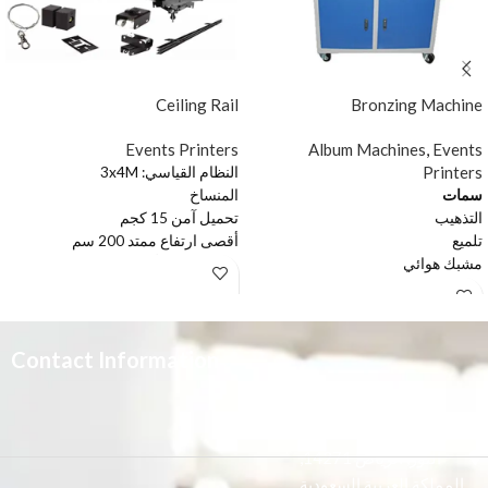
Ceiling Rail
Bronzing Machine
Events Printers
Album Machines
,
Events
Printers
النظام القياسي: 3x4M
سمات
المنساخ
التذهيب
تحميل آمن 15 كجم
تلميع
أقصى ارتفاع ممتد 200 سم
مشبك هوائي
ارتفاع الحد الأدنى 43 سم الوزن
ممتاز
الصافي 4.5 كجم
حافظ الحرارة
ضاغط هواء مدمج
Contact Information
3665 علي بن المفضل،
النور, الرياض 14271,
المملكة العربية السعودية