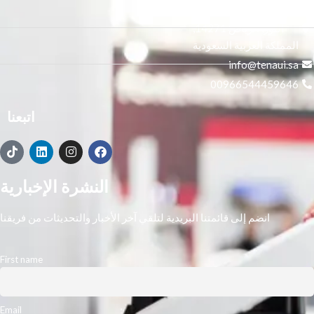
3665 علي بن المفضل،
النور, الرياض 14271,
المملكة العربية السعودية
info@tenaui.sa
00966544459646
اتبعنا
النشرة الإخبارية
انضم إلى قائمتنا البريدية لتلقي آخر الأخبار والتحديثات من فريقنا
First name
Email