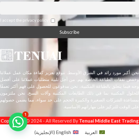
I accept the privacy policy
نحن أكبر مورد رائد في الشرق الأوسط. نتوقع تعزيز كفاءة مكان عمل عملائنا
وخفض نفقات الطباعة الخاصة بهم. من أجل تلبية متطلبات عملائنا على أفضل
وجه فيما يتعلق بالطباعة المكتبية، نحن مدفوعون للحصول على فهم أكثر تعمقًا
للحلول المكتبية بما في ذلك الطابعات المكتبية وآلات النسخ. نحن ملتزمون
بمساعدة الشركات الصغيرة والكبيرة الحجم على حد سواء، مما يضمن حصولهم
على الوقت للتركيز على مهاراتهم الأساسية.
1
Copyright
s © 2024 - All Reserved By
Tenuai Middle East Trading
العربية
English
(
الإنجليزية
)