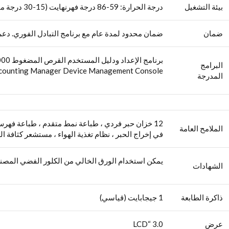
بيئة التشغيل
درجة الحرارة: 59-86 درجة فهرنهايت (15-30 درجة مئوية) الرطوبة النسبية: 10-80٪ (بدون تكاثف)
ضمان
ضمان محدود لمدة عام مع برنامج التبادل الفوري. دعم
البرامج
uration Tool Accounting Manager Device Management Console
المدرجة
الملامح العامة
في إخراج الحبر ، نظام تغذية الهواء ، مستشعر كثافة الل
يمكن استخدام الورق الخالي من الكلور الفضي المصنف وفقًا لأداة التقييم البيئي 
الشهادات
ذاكرة الطابعة
1 جيجابايت (قياسي)
عرض
3.0 “LCD