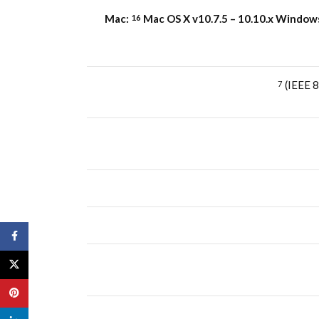
Mac:
Mac OS X v10.7.5 – 10.10.x Window
16
7
ebook
X
terest