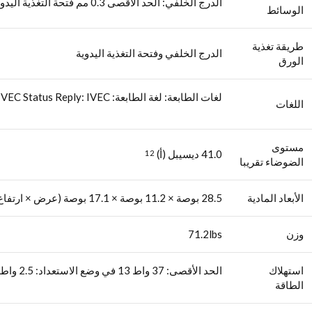
الدرج الخلفي: الحد الأقصى 0.3 مم فتحة التغذية اليدوية: 0.1 مم – 0.7 مم
الوسائط
طريقة تغذية
الدرج الخلفي وفتحة التغذية اليدوية
الورق
لغات الطابعة: لغة الطابعة: Swift Graphic Raster Control Language: IVEC Status Reply: IVEC
اللغات
مستوى
41.0 ديسيبل (أ)
12
الضوضاء تقريبا
الأبعاد المادية
28.5 بوصة × 11.2 بوصة × 17.1 بوصة (عرض × ارتفاع × عمق)
وزن
71.2lbs
استهلاك
الحد الأقصى: 37 واط 13 في وضع الاستعداد: 2.5 واط إيقاف التشغيل: 0.4 واط
الطاقة