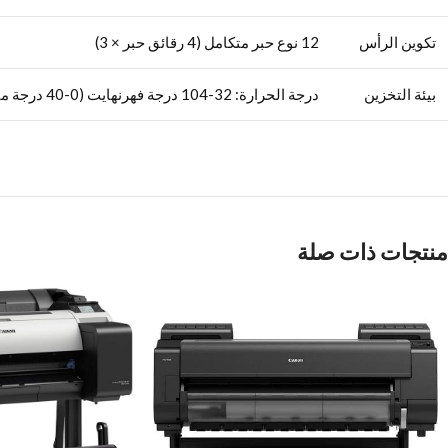
تكوين الرأس
12 نوع حبر متكامل (4 رقائق حبر × 3)
بيئة التخزين
درجة الحرارة: 32-104 درجة فهرنهايت (0-40 درجة مئوية) الرطوبة النسبية: 5 – 95٪ (بدون تكاثف)
منتجات ذات صلة