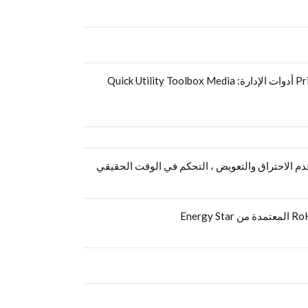
برنامج الإعداد ودليل المستخدم القرص المضغوط imagePROGRAF PRO-1000 برنامج تشغيل الطابعة Print Studio Pro v 2.018 أدوات الإدارة: Quick Utility Toolbox Media
ط متقدم ، طباعة فهرس ، دعم ورق الفنون الجميلة ، محرك معالجة الصور L-COA PRO ، وظيفة عدم الاحتراق والتعويض ، التحكم في الوقت الحقيقي