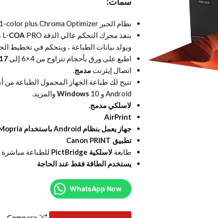
سمات:
نظام الحبر
-color plus Chroma Optimizer
ينفذ محرك التحكم عالي الدقة L-
COA
O
ويولد بيانات الطباعة ، ويتحكم في تخطيط الحب
اطبع على ورق بأحجام تتراوح من 4×6 إلى
17×22
اتصال إيثرنت
مدمج
.
Android و
10 والمزيد.
Windows
لاسلكي مدمج.
AirPrint
جهاز يعمل بنظام Android باستخدام Mopria
تطبيق Canon PRINT
طابعة
لاسلكية
PictBridge
للطباعة مباشرة
يستخدم الطاقة فقط عند الحاجة
WhatsApp Now
Compare