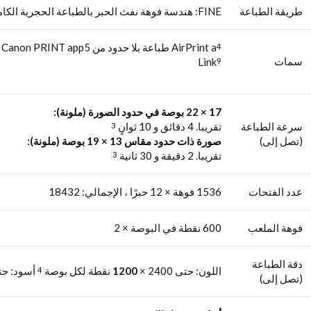
طريقة الطباعة
FINE: هندسة فوهة نفث الحبر بالطباعة الحجرية الكاملة
AirPrint a
طباعة بلا حدود من Canon PRINT app5 طباعة الصور بتدرج الرمادي طباعة الصور Wireless PictBridge
4
سمات
Link
9
17 × 22 بوصة في حدود الصورة (ملونة):
سرعة الطباعة
تقريبا. 4 دقائق و 10 ثوانٍ
3
(تصل إلى)
صورة ذات حدود مقاس 13 × 19 بوصة (ملونة):
تقريبا. 2 دقيقة و 30 ثانية
3
عدد الفتحات
1536 فوهة × 12 حبرًا ، الإجمالي: 18432
فوهة الملعب
600 نقطة في البوصة × 2
دقة الطباعة
اللون: حتى 2400 ×
1200
نقطة لكل بوصة
أسود: ح
4
(تصل إلى)