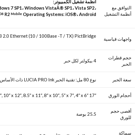
أنظمة تشغيل الكمبيوتر:
التوافق مع
dows 7 SP1، Windows VistaÂ® SP1، Vista SP2،
أنظمة التشغيل
R2
Operating Systems: iOS®، Android ™
08
Mobile
Hi-Speed ​​USB 2.0 Ethernet (10 / 100Base -T / TX) PictBridge (شب
واجهات قياسية
حجم قطرات
4 بيكولتر لكل حبر
الحبر
سعة الحبر
نوع 80 مل: تقنية الحبر LUCIA PRO Ink ذات الأساس الصبغي
أحجام الورق
17″ x 22″, 14″ x 17″, 13″ x 19″, 11″ x 14″, 10″ x 12″, 8.5″ x 11″, 8″ x 10″, 5″ x 7″, 4″ x 6″
أقصى حجم
25.5 بوصة
للورق
سماكة