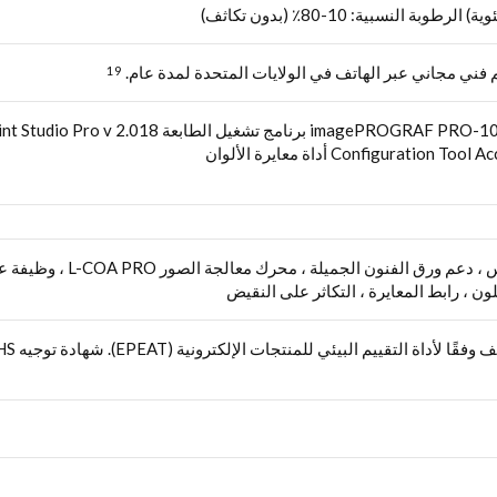
 فني مجاني عبر الهاتف في الولايات المتحدة لمدة عام.
19
Config أداة معايرة الألوان
12 خزان حبر فردي ، طباعة نم
ون ، رابط المعايرة ، التكاثر على النقيض
للمنتجات الإلكترونية (EPEAT). شهادة توجيه RoHS المعتمدة من Energy Star