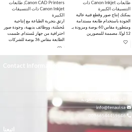
طابعات Canon Inkjet ذات
Canon CAD Printers
,
طابعات
التنسيقات الكبيرة
Canon Inkjet ذات التنسيقات
الكبيرة
يمكنك إنتاج صور وقطع فنية عالية
الجودة باستخدام طابعة مستدامة
ارتقِ بتجربة الطباعة مع إنتاجية
ومتطورة مقاس 60 بوصة ومزودة بـ
مُحسّنة، ووظائف بديهية، وجودة صور
12 لونًا. مصممة للمصورين
احترافية من جهاز مُستدام. صُممت
الفوتوغرافيين والفنانين ومقدمي
الطابعة مقاس 36 بوصة للشركات
خدمات الطباعة الذين يطلبون جودة
ومكاتب الهندسة المعمارية
صورة لا تقبل المنافسة وطول عمر
والإنشاءات (AEC) الكبيرة، وقطاعي
الطباعة
التجزئة والتعليم.
ارتقي بعملية
Contact Information
الطباعة كبيرة
3665 علي بن المفضل،
الحجم
النور, الرياض 14271,
المملكة العربية السعودية
أنشئ مطبوعات بجودة احترافية
info@tenaui.sa
بسلاسة مع إنتاجية مُحسّنة، وجهاز
مُستدام وسهل الاستخدام. أنتج مواد
00966544459646
تسويقية جذابة ومطبوعات CAD دقيقة
بفضل اللون الأحمر الزاهي والخطوط
اتبعنا