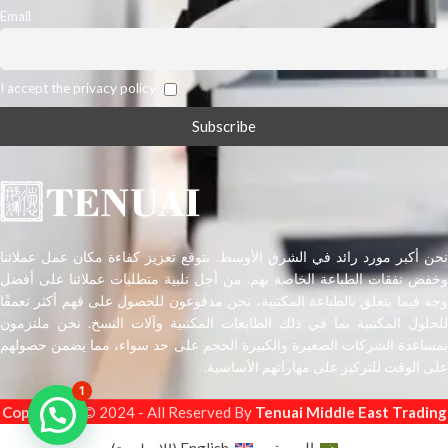
Email
I accept the privacy policy
نحن أكبر مورد رائد في الشرق الأوسط. نتوقع تعزيز كفاءة مكان عمل عملائنا
وخفض نفقات الطباعة الخاصة بهم. من أجل تلبية متطلبات عملائنا على أفضل
وجه فيما يتعلق بالطباعة المكتبية، نحن مدفوعون للحصول على فهم أكثر تعمقًا
للحلول المكتبية بما في ذلك الطابعات المكتبية وآلات النسخ. نحن ملتزمون
بمساعدة الشركات الصغيرة والكبيرة الحجم على حد سواء، مما يضمن حصولهم
على الوقت للتركيز على مهاراتهم الأساسية.
1
Copyright
s © 2024 - All Reserved By
Tenuai Middle East Trading