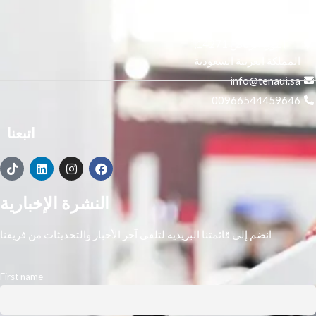
3665 علي بن المفضل،
النور, الرياض 14271,
المملكة العربية السعودية
info@tenaui.sa
00966544459646
اتبعنا
النشرة الإخبارية
انضم إلى قائمتنا البريدية لتلقي آخر الأخبار والتحديثات من فريقنا
First name