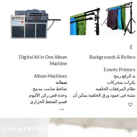
Digital All in One Album
Backgrounds & Rollers
Machine
Events Printers
Album Machines
يد الرفع رمح
بكرات بمحركات
سمات
نظام المرفقات الخلفية
ضاغط صامت مدمج
مثبتة في عمود ورق الخلفية يمكن أن
وحدة قص ركن الألبوم
تعمل مع دعامة فردية ومزدوجة
قسم الضغط الحراري
وثلاثية ، ومن السهل جعل الخلفية
جدول عمل غطاء الألبوم
لأعلى ولأسفل والتحرك
التجعيد
لوحة التحكم
مساحة التخزين
Contact Information
وحدة التجليد