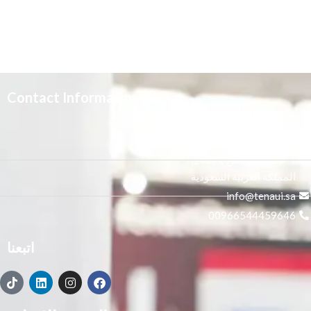
Contact Information
3665 علي بن المفضل،
النور, الرياض 14271,
المملكة العربية السعودية
info@tenaui.sa
00966544459646
اتبعنا