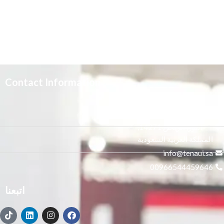
Contact Information
3665 علي بن المفضل،
النور, الرياض 14271,
المملكة العربية السعودية
info@tenaui.sa
00966544459646
اتبعنا