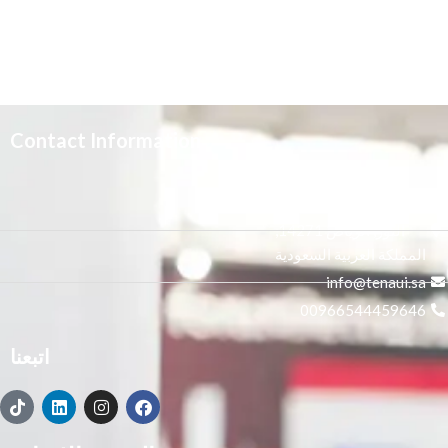
Contact Information
3665 علي بن المفضل،
النور, الرياض 14271,
المملكة العربية السعودية
info@tenaui.sa
00966544459646
اتبعنا