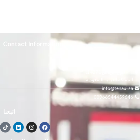
Contact Information
3665 علي بن المفضل،
النور, الرياض 14271,
المملكة العربية السعودية
info@tenaui.sa
00966544459646
اتبعنا