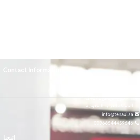
Contact Information
3665 علي بن المفضل،
النور, الرياض 14271,
المملكة العربية السعودية
info@tenaui.sa
00966544459646
اتبعنا