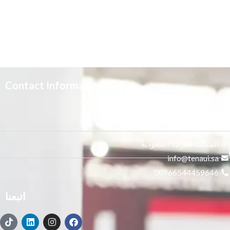
Contact Information
3665 علي بن المفضل،
النور, الرياض 14271,
المملكة العربية السعودية
info@tenaui.sa
00966544459646
اتبعنا