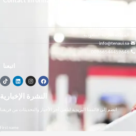
Contact Information
3665 علي بن المفضل،
النور, الرياض 14271,
المملكة العربية السعودية
info@tenaui.sa
00966544459646
اتبعنا
النشرة الإخبارية
انضم إلى قائمتنا البريدية لتلقي آخر الأخبار والتحديثات من فريقنا
First name