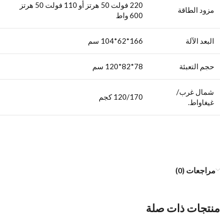
220 فولت 50 هرتز أو 110 فولت 50 هرتز
مزود الطاقة
600 واط
البعد الآلة
166*62*104 سم
حجم التعبئة
78*82*120 سم
شمال غرب/
120/170 كجم
غيغاواط.
مراجعات (0)
منتجات ذات صلة