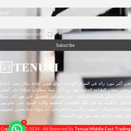
Email
I accept the privacy policy
نحن أكبر مورد رائد في الشرق الأوسط. نتوقع تعزيز كفاءة مكان عمل عملائنا
وخفض نفقات الطباعة الخاصة بهم. من أجل تلبية متطلبات عملائنا على أفضل
وجه فيما يتعلق بالطباعة المكتبية، نحن مدفوعون للحصول على فهم أكثر تعمقًا
للحلول المكتبية بما في ذلك الطابعات المكتبية وآلات النسخ. نحن ملتزمون
بمساعدة الشركات الصغيرة والكبيرة الحجم على حد سواء، مما يضمن حصولهم
على الوقت للتركيز على مهاراتهم الأساسية.
1
Copyright
s © 2024 - All Reserved By
Tenuai Middle East Trading