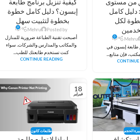
ق من مستوى
كيفية تنزيل برنامج طابعة
 دليل كامل
إبسون؟ دليل كامل خطوة
طوة لكل
بخطوة لتثبيت سهل
0
خدمين
Mehru
Posted by
0
أصبحت تقنية الطباعة ضرورية للمنازل
Mehru
والمكاتب والمدارس والشركات. سواء
 طابعة إبسون في
كنت تستخدم طابعتك للطب...
كتب، فإن متابع...
CONTINUE READING
CONTINUE
18
فبراير
يرة الحجم
طابعات كانون
 استكشاف
لماذا لا تطبع طابعة