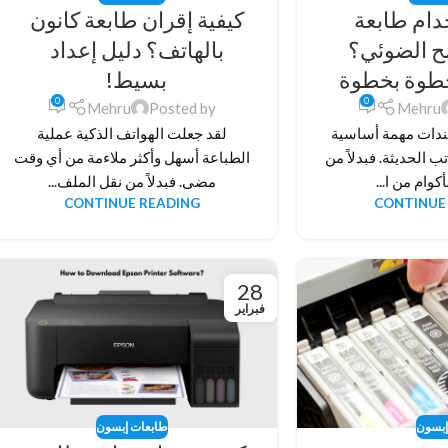
دام طابعة
كيفية إقران طابعة كانون
ح الضوئي؟
بالهاتف؟ دليل إعداد
خطوة بخطوة
بسيط!
0
0
Mehru
Posted by
Mehru
دات مهمة أساسية
لقد جعلت الهواتف الذكية عملية
ب الحديثة. فبدلاً من
الطباعة أسهل وأكثر ملاءمة من أي وقت
كوام من ا...
مضى. فبدلاً من نقل الملف...
CONTINUE READING
CONTINUE
28
فبراير
إبسون
طابعات إبسون