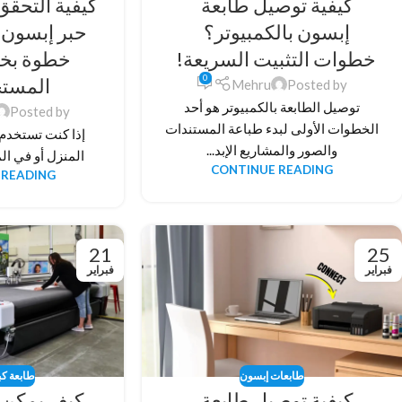
كيفية توصيل طابعة
كيفية التحق
إبسون بالكمبيوتر؟
حبر إبسون:
خطوات التثبيت السريعة!
خطوة بخ
0
المست
Mehru
Posted by
توصيل الطابعة بالكمبيوتر هو أحد
Posted by
الخطوات الأولى لبدء طباعة المستندات
إذا كنت تستخدم
والصور والمشاريع الإبد...
المنزل أو في الم
CONTINUE READING
 READING
21
25
فبراير
فبراير
طابعات إبسون
طابعة كب
كيفية توصيل طابعة
كيف يمكن