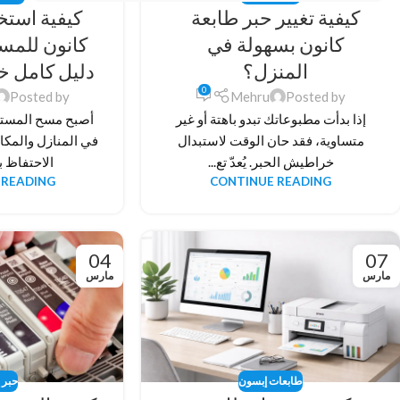
كيفية تغيير حبر طابعة
كيفية استخ
كانون بسهولة في
كانون للمس
المنزل؟
دليل كامل 
0
Posted by
Mehru
Posted by
إذا بدأت مطبوعاتك تبدو باهتة أو غير
أصبح مسح المستن
متساوية، فقد حان الوقت لاستبدال
في المنازل والمكات
خراطيش الحبر. يُعدّ تع...
الاحتفاظ بأ
 READING
CONTINUE READING
04
07
مارس
مارس
طابعات إبسون
حبر 