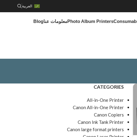
العربية
Consumab
Photo Album Printers
معلومات عنا
Blog
CATEGORIES
All-in-One Printer
Canon All-in-One Printer
Canon Copiers
Canon Ink Tank Printer
Canon large format printers
Canon Laser Printer