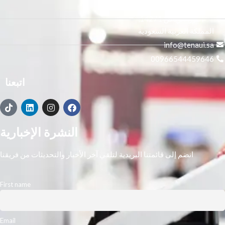
3665 علي بن المفضل،
النور, الرياض 14271,
المملكة العربية السعودية
info@tenaui.sa
00966544459646
اتبعنا
النشرة الإخبارية
انضم إلى قائمتنا البريدية لتلقي آخر الأخبار والتحديثات من فريقنا
First name
Email