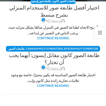
طابعات الصور كانون
,
طابعة صور إبسون
اختيار أفضل طابعة صور للاستخدام المنزلي
بشرح مبسط
0
Mehru
أصبح الاتجاه لطباعة الصور في المنزل شائعًا بشكل متزايد حيث
يرغب الناس في التعبير عن إبداعه...
CONTINUE READING
EPSON PHOTO PRINTER
,
CANON PHOTO PRINTERS
,
طابعات الصور
طابعة الصور كانون مقابل إبسون: أيهما يجب
كانون
,
طابعة الصور إبسون
أن تختار؟
0
Mehru
اختيار طابعة الصور المناسبة قد يكون محيرًا، خاصة مع وجود
علامات تجارية رائدة مثل كانون وإب...
CONTINUE READING