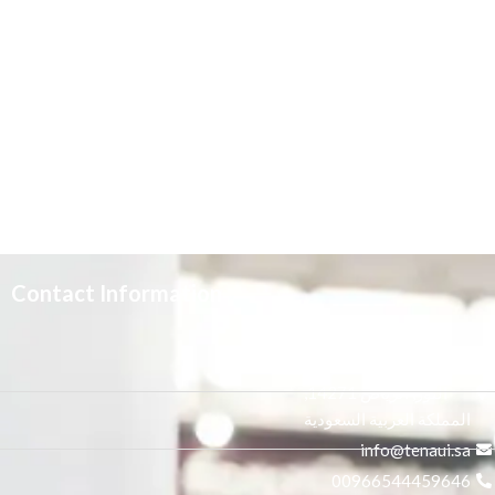
Contact Information
3665 علي بن المفضل،
النور, الرياض 14271,
المملكة العربية السعودية
info@tenaui.sa
00966544459646