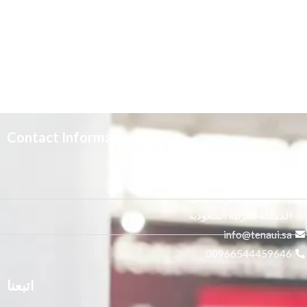
Contact Information
3665 علي بن المفضل،
النور, الرياض 14271,
المملكة العربية السعودية
info@tenaui.sa
00966544459646
اتبعنا