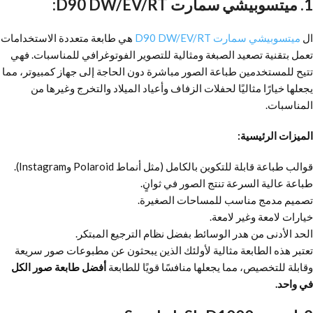
1. ميتسوبيشي سمارت D90 DW/EV/RT:
ال
ميتسوبيشي سمارت D90 DW/EV/RT
هي طابعة متعددة الاستخدامات
تعمل بتقنية تصعيد الصبغة ومثالية للتصوير الفوتوغرافي للمناسبات. فهي
تتيح للمستخدمين طباعة الصور مباشرة دون الحاجة إلى جهاز كمبيوتر، مما
يجعلها خيارًا مثاليًا لحفلات الزفاف وأعياد الميلاد والتخرج وغيرها من
المناسبات.
الميزات الرئيسية:
قوالب طباعة قابلة للتكوين بالكامل (مثل أنماط Polaroid وInstagram).
طباعة عالية السرعة تنتج الصور في ثوانٍ.
تصميم مدمج مناسب للمساحات الصغيرة.
خيارات لامعة وغير لامعة.
الحد الأدنى من هدر الوسائط بفضل نظام الترجيع المبتكر.
تعتبر هذه الطابعة مثالية لأولئك الذين يبحثون عن مطبوعات صور سريعة
وقابلة للتخصيص، مما يجعلها منافسًا قويًا للطابعة
أفضل طابعة صور الكل
في واحد.