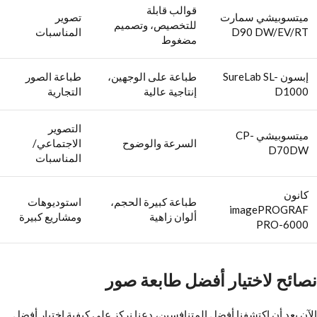
قوالب قابلة
ميتسوبيشي سمارت
تصوير
للتخصيص، وتصميم
D90 DW/EV/RT
المناسبات
مضغوط
إبسون SureLab SL-
طباعة على الوجهين،
طباعة الصور
D1000
إنتاجية عالية
التجارية
التصوير
ميتسوبيشي CP-
السرعة والوضوح
الاجتماعي/
D70DW
المناسبات
كانون
طباعة كبيرة الحجم،
استوديوهات
imagePROGRAF
ألوان زاهية
ومشاريع كبيرة
PRO-6000
نصائح لاختيار أفضل طابعة صور
الآن بعد أن اكتشفنا أفضل المتنافسين، دعنا نركز على كيفية اختيار أفضل