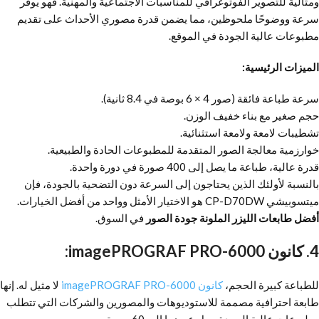
ومثالية للتصوير الفوتوغرافي للمناسبات الاجتماعية والمهنية. فهو يوفر
سرعة ووضوحًا ملحوظين، مما يضمن قدرة مصوري الأحداث على تقديم
مطبوعات عالية الجودة في الموقع.
الميزات الرئيسية:
سرعة طباعة فائقة (صور 4 × 6 بوصة في 8.4 ثانية).
حجم صغير مع بناء خفيف الوزن.
تشطيبات لامعة ولامعة استثنائية.
خوارزمية معالجة الصور المتقدمة للمطبوعات الحادة والطبيعية.
قدرة عالية، طباعة ما يصل إلى 400 صورة في دورة واحدة.
بالنسبة لأولئك الذين يحتاجون إلى السرعة دون التضحية بالجودة، فإن
ميتسوبيشي CP-D70DW هو الاختيار الأمثل وواحد من أفضل الخيارات.
أفضل طابعات الليزر الملونة جودة الصور
في السوق.
4. كانون imagePROGRAF PRO-6000:
للطباعة كبيرة الحجم،
كانون imagePROGRAF PRO-6000
لا مثيل له. إنها
طابعة احترافية مصممة للاستوديوهات والمصورين والشركات التي تتطلب
مطبوعات عالية الجودة يصل عرضها إلى 60 بوصة.