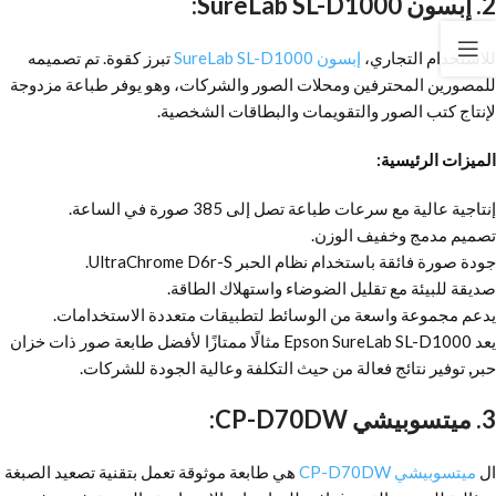
2. إبسون SureLab SL-D1000:
للاستخدام التجاري،
إبسون SureLab SL-D1000
تبرز كقوة. تم تصميمه
للمصورين المحترفين ومحلات الصور والشركات، وهو يوفر طباعة مزدوجة
لإنتاج كتب الصور والتقويمات والبطاقات الشخصية.
الميزات الرئيسية:
إنتاجية عالية مع سرعات طباعة تصل إلى 385 صورة في الساعة.
تصميم مدمج وخفيف الوزن.
جودة صورة فائقة باستخدام نظام الحبر UltraChrome D6r-S.
صديقة للبيئة مع تقليل الضوضاء واستهلاك الطاقة.
يدعم مجموعة واسعة من الوسائط لتطبيقات متعددة الاستخدامات.
يعد Epson SureLab SL-D1000 مثالًا ممتازًا لأفضل طابعة صور ذات خزان
حبر
,
توفير نتائج فعالة من حيث التكلفة وعالية الجودة للشركات.
3. ميتسوبيشي CP-D70DW:
ال
ميتسوبيشي CP-D70DW
هي طابعة موثوقة تعمل بتقنية تصعيد الصبغة