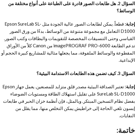
السؤال 2. هل طابعات الصور قادرة على الطباعة على أنواع مختلفة من
الوسائط؟
إجابة:
قطعاً. يمكن لطابعات الصور عالية الجودة مثل Epson SureLab SL-
D1000 التعامل مع مجموعة متنوعة من الوسائط، بدءًا من ورق الصور
القياسي وحتى التنسيقات المخصصة للتقويمات والبطاقات وكتب الصور.
تدعم الطابعة imagePROGRAF PRO-6000 من Canon كلاً من الأوراق
المقطوعة والوسائط الملفوفة، مما يجعلها مثالية للمشاريع كبيرة الحجم أو
الإبداعية.
السؤال 3. كيف تضمن هذه الطابعات الاستدامة البيئية؟
إجابة:
تعتبر الصداقة البيئية مصدر قلق متزايد للمصنعين. يعمل جهاز Epson
SureLab SL-D1000 على تقليل استهلاك الطاقة ومستويات الضوضاء
بفضل نظام التسخين المبتكر. وبالمثل، فإن أنظمة خزان الحبر في طابعات
إبسون تلغي الحاجة إلى خراطيش يمكن التخلص منها، مما يقلل من
النفايات.
خاتمة: