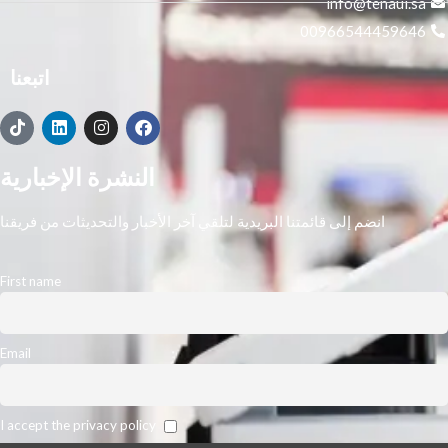
info@tenaui.sa
00966544459646
اتبعنا
النشرة الإخبارية
انضم إلى قائمتنا البريدية لتلقي آخر الأخبار والتحديثات من فريقنا
First name
Email
I accept the privacy policy