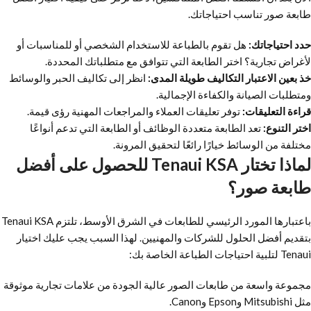
طابعة صور تناسب احتياجاتك.
حدد احتياجاتك:
هل تقوم بالطباعة للاستخدام الشخصي أو للمناسبات أو
لأغراض تجارية؟ اختر الطابعة التي تتوافق مع متطلباتك المحددة.
خذ بعين الاعتبار التكاليف طويلة المدى:
انظر إلى تكاليف الحبر والوسائط
ومتطلبات الصيانة والكفاءة الإجمالية.
قراءة التعليقات:
توفر تعليقات العملاء والمراجعات المهنية رؤى قيمة.
اختر التنوع:
تعد الطابعة متعددة الوظائف أو الطابعة التي تدعم أنواعًا
مختلفة من الوسائط خيارًا رائعًا لتحقيق المرونة.
لماذا تختار Tenaui KSA للحصول على أفضل
طابعة صور؟
باعتبارها المورد الرئيسي للطابعات في الشرق الأوسط، تلتزم Tenaui KSA
بتقديم أفضل الحلول للشركات والمهنيين. لهذا السبب يجب عليك اختيار
Tenaui لتلبية احتياجات الطباعة الخاصة بك:
مجموعة واسعة من طابعات الصور عالية الجودة من علامات تجارية موثوقة
مثل Mitsubishi وEpson وCanon.