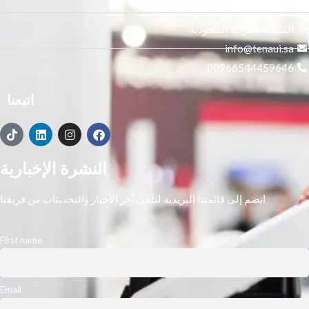
النور, الرياض 14271,
المملكة العربية السعودية
info@tenaui.sa
00966544459646
اتبعنا
النشرة الإخبارية
انضم إلى قائمتنا البريدية لتلقي آخر الأخبار والتحديثات من فريقنا
First name
Email