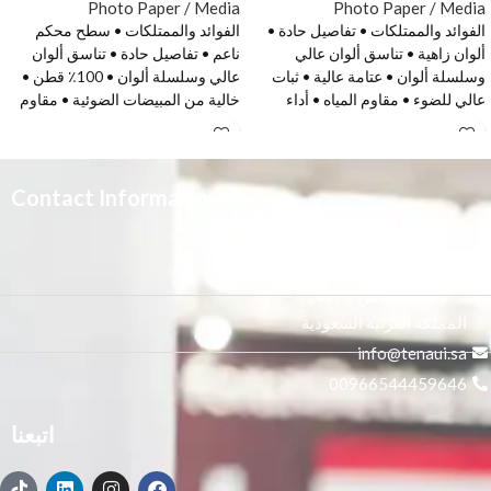
Photo Paper / Media
Photo Paper / Media
الفوائد والممتلكات • تفاصيل حادة •
الفوائد والممتلكات • سطح محكم
ألوان زاهية • تناسق ألوان عالي
ناعم • تفاصيل حادة • تناسق ألوان
وسلسلة ألوان • عتامة عالية • ثبات
عالي وسلسلة ألوان • 100٪ قطن •
عالي للضوء • مقاوم المياه • أداء
خالية من المبيضات الضوئية • مقاوم
متميز في وضع مسطح التطبيقات
المياه التطبيقات الرئيسية • التصوير
الرئيسية • تسجيل وعرض الرسومات
الاحترافي والفنون الجميلة • تصوير
• لافتات نقاط البيع • رسومات
احترافي • مطبوعات صور عالية
المعرض • طباعة الصور • ملصقات
الجودة • مجلدات المحفظة • المعارض
Contact Information
تجارية للتطبيقات الداخلية والخارجية
• ألبومات صور احترافية
قصيرة المدى • ملصق • مطبوعات
صور كبيرة الحجم
3665 علي بن المفضل،
النور, الرياض 14271,
المملكة العربية السعودية
info@tenaui.sa
00966544459646
اتبعنا