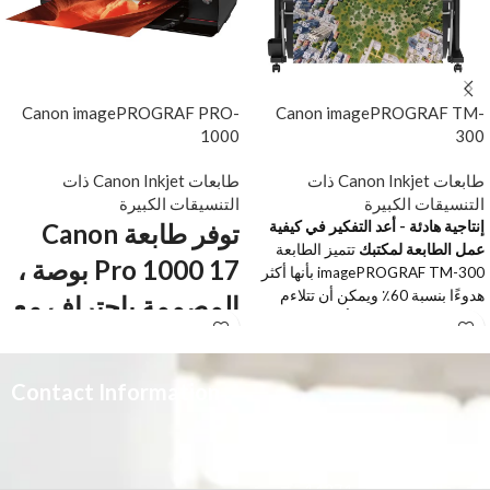
Canon imagePROGRAF PRO-
Canon imagePROGRAF TM-
1000
300
طابعات Canon Inkjet ذات
طابعات Canon Inkjet ذات
التنسيقات الكبيرة
التنسيقات الكبيرة
إنتاجية هادئة - أعد التفكير في كيفية
توفر طابعة Canon
عمل الطابعة لمكتبك
تتميز الطابعة
Pro 1000 17 بوصة ،
imagePROGRAF TM-300 بأنها أكثر
هدوءًا بنسبة 60٪ ويمكن أن تتلاءم
المصممة باحتراف مع
بشكل غير ملحوظ مع أي بيئة عمل.
وضع المصورين في
حتى على الورق العادي ، ينتج نظام
الحبر Lucia TD الصبغي الكامل جودة
الاعتبار ، نطاقًا لونيًا
طباعة استثنائية ، وتعزز الطباعة
Contact Information
واسعًا يعيد إنتاج حتى
المستمرة إنتاجية المخرجات.
تحميل
الكتيب (PDF)
أصعب الألوان بدقة.
3665 علي بن المفضل،
النور, الرياض 14271,