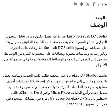
Share:
الوصف
الوصف
Epson SureLab D7 Studio عبارة عن معمل دقيق ومرن وقابل للتطوير
التجاري لإنتاج الصور التجارية / محطة طلب الخدمة الذاتية. يمكن أن ينتج
حل الطباعة من إبسون SureLab D7 Studio مطبوعات عالية الجودة
وبانوراميات وشاشات مطوية وبطاقات على مجموعة كبيرة من الوسائط ،
بما في ذلك الورق غير اللامع والوسائط اللامعة واللمعة وفي مجموعة من
الأحجام.
يشتمل SureLab D7 Studio على محطة طلب ذاتية الخدمة وشاشة تعمل
باللمس وما يصل إلى طابعتين للصور. يمكن إضافة ثلاثة امتدادات أخرى ،
مما يزيد من عدد الطابعات المرتبطة بالمحطة ، إلى ما مجموعه ثمانية.
بفضل تقنية رأس الطباعة Micro Piezo وحبر UltraChrome D6-S ،
سيظهر Epson SureLab D7 Studio لأول مرة في المملكة المتحدة في
معرض التصوير (Stand L50).