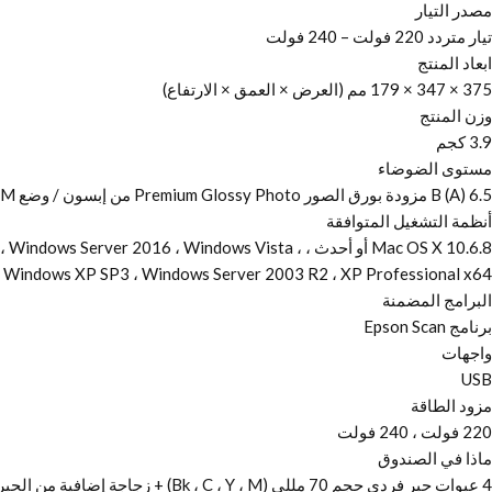
مصدر التيار
تيار متردد 220 فولت – 240 فولت
ابعاد المنتج
375 × 347 × 179 مم (العرض × العمق × الارتفاع)
وزن المنتج
3.9 كجم
مستوى الضوضاء
6.5 B (A) مزودة بورق الصور Premium Glossy Photo من إبسون / وضع RPM للصور – 52 ديسيبل (أ) مزودة بورق الصور Premium Glossy Photo من إبسون / وضع RPM للصور
أنظمة التشغيل المتوافقة
Mac OS X 10.6.8 أو أحدث ، 2016 ، Windows Vista
Windows XP SP3 ، Windows Server 2003 R2 ، XP Professional x64 الإصدار
البرامج المضمنة
برنامج Epson Scan
واجهات
USB
مزود الطاقة
220 فولت ، 240 فولت
ماذا في الصندوق
4 عبوات حبر فردي حجم 70 مللي (Bk ، C ، Y ، M) + زجاجة إضافية من الحبر الأسود ، جهاز أساسي ، كابل للكهرباء ، تعليمات تركيب ، برامج CD ، وثيقة الضمان