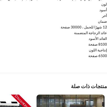
لون
أسود
آخر
ضمان
12 شهرًا للحمل ، 30000 صفحة
عائد الزجاجة المتضمنة
العائد الأسود
8100 صفحة
إنتاجية اللون
6500 صفحة
منتجات ذات صلة
DIscontinued