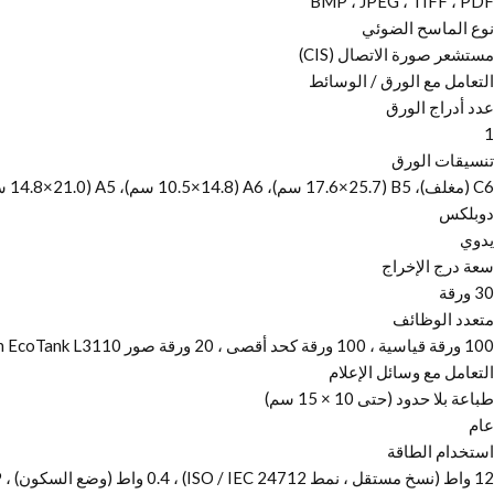
BMP ، JPEG ، TIFF ، PDF
نوع الماسح الضوئي
مستشعر صورة الاتصال (CIS)
التعامل مع الورق / الوسائط
عدد أدراج الورق
1
تنسيقات الورق
C6 (مغلف)، B5 (17.6×25.7 سم)، A6 (10.5×14.8 سم)، A5 (14.8×21.0 سم)، A4 (21.0×29.7 سم)، قانوني، المستخدم المحدد، 13 × 18 سم ، 10 × 15 سم، خطاب، رقم 10 (ظرف)، DL (ظرف)، 16: 9
دوبلكس
يدوي
سعة درج الإخراج
30 ورقة
متعدد الوظائف
100 ورقة قياسية ، 100 ورقة كحد أقصى ، 20 ورقة صور Epson EcoTank L3110
التعامل مع وسائل الإعلام
طباعة بلا حدود (حتى 10 × 15 سم)
عام
استخدام الطاقة
12 واط (نسخ مستقل ، نمط ISO / IEC 24712) ، 0.4 واط (وضع السكون) ، 3.9 واط (جاهز) ، 0.2 واط (إيقاف التشغيل)