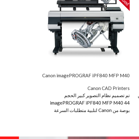
OGRAF MFP M40
Canon imagePROGRAF iPF840 MFP M40
on CAD Printers
Canon CAD Printers
ن
تم تصميم نظام التصوير كبير الحجم
مسح ضوئي عالي ال
imagePROGRAF iPF840 MFP M40 44
أمان قوي مصمم لتد
بوصة من Canon لتلبية متطلبات السرعة
OGRAF MFP M40
والدقة لـ AEC و CAD و MCAD و ECAD ، مع
Solution نظا
سهولة تشغيل فائقة للتعامل مع المشاريع
الاستخدامات لسير 
المكتبية متعددة الأغراض. يوفر M40 نظامًا
لأي شخص يحتاج إ