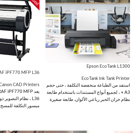
Epson EcoTank L1300
F iPF770 MFP L36
EcoTank Ink Tank Printer
Canon CAD Printers
استفد من الطباعة منخفضة التكلفة ، حتى حجم
يعد  iPF770 MFP
A3 + ، لجميع أنواع المستندات باستخدام طابعة
L36 ، نظام التصوير 
نظام خزان الحبر رباعي الألوان. طابعة صغيرة
ميسور التكلفة للمسح 
الحجم بأربعة ألوان A3 + للمستخدمين
للمستخدمين ذوي الحج
المهتمين بالتكلفة ، تم تصميم L1300 حول
نظام خزان حبر عالي السعة يمتد إلى 7500
صفحة سوداء بدون إعادة تعبئة 1. مع الحد