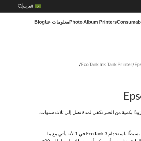
العربية
Consumab
Photo Album Printers
معلومات عنا
Blog
EcoTank Ink Tank Printer
Eps
Eps
 هذا الجيل الجديد من EcoTank 3 في 1 مزودًا بكمية من الحبر تكفي لمدة تصل إلى ثلاث سنوات.
يعد الحفاظ على التكاليف تحت السيطرة أمرًا بسيطًا باستخدام EcoTank 3 في 1 لأنه يأتي مع ما