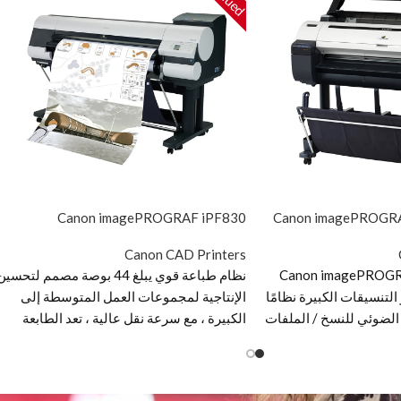
Canon imagePROGRAF iPF830
Canon imagePROGRA
Canon CAD Printers
Canon imagePROGRAF
نظام طباعة قوي يبلغ 44 بوصة مصمم لتحسي
ذو التنسيقات الكبيرة نظامًا
الإنتاجية لمجموعات العمل المتوسطة إلى
الضوئي للنسخ / الملفات
الكبيرة ، مع سرعة نقل عالية ، تعد الطابعة
م المنخفض والمبتدئين.
imagePROGRAF iPF830 حلاً للطباعة
بفضل الماسح الضوئي العريض مقاس 36 بوصة
الإنتاجية مع دقة خط مذهلة ، ومحرك أقراص
، يُعد الطراز iPF770 MFP L36 مثاليًا
ثابتة سعة 320 جيجابايت ، ومعالجة ممتازة