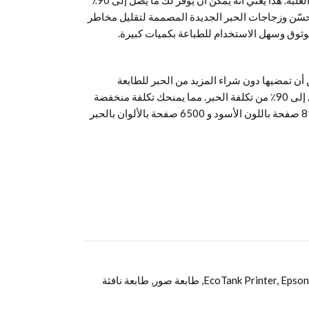
يصل إلى ثلاث سنوات من الحبر 1 مضمن في العلبة. هذا يعني أنه يمكن أن يوفر لك ما يصل إلى 90٪
ئة الحبر المحسّن وزجاجات الحبر الجديدة المصممة لتقليل مخاطر
 موثوق وسهل الاستخدام للطباعة بكميات كبيرة.
أن تمضيها دون شراء المزيد من الحبر للطابعة
L3110. هذا يعني أنه يمكن أن يوفر لك ما يصل إلى 90٪ من تكلفة الحبر. مما يمنحك تكلفة منخفضة
للغاية لكل صفحة ، حيث ينتج ما يصل إلى 8100 صفحة باللون الأسود و 6500 صفحة بالألوان بالحبر
Epso
,
EcoTank Printer
,
طابعة صور
,
طابعة نافثة