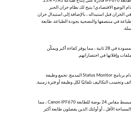
تتفهم Canon أن السرعة أمر مهم ، ولهذا فإن طابعة iPF670 قادرة على إنتاج طباعة A1 (23.4 ×
ي ما يصل إلى 28 ثانية 6 باستخدام الوضع الاقتصادي! يتيح لك نظام خزان الحبر
 الخزان قبل استبداله ، بالإضافة إلى استبدال خزان
طباعة في منتصفها والتضحية بجودة الطباعة. طابعة
سرعة طباعة أسرع تتيح إخراج A1 في وضع المسودة في 28 ثانية ، مما يوفر كفاءة أكبر ويمكّن
ات وإفلاتها في اختصاراتهم.
قم بإدارة تكاليف الطباعة بسهولة أكبر باستخدام برنامج Status Monitor المدمج. تجمع وظيفة
استفد من مساحتك بشكل أفضل مع الهيكل المبسط مقاس 24 بوصة للطابعة Canon iPF670 ، مما
المساحة الأقل ، أو أولئك الذين يفضلون طابعة أكثر