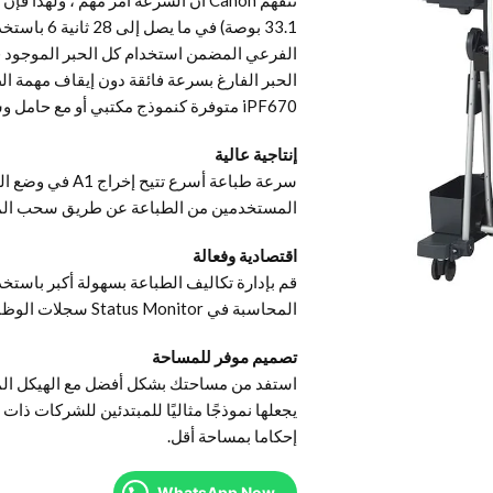
33.1 بوصة) ف
الفرعي المضمن استخدام كل الحبر الموجود في
الحبر الفارغ بسرعة فائقة دون إيقاف مهمة ال
iPF670 متوفرة كنموذج مكتبي أو مع حامل وسلة.
إنتاجية عالية
المستخدمين من الطباعة عن طريق سحب الملف
اقتصادية وفعالة
المحاسبة في Status Monitor سجلات الوظائف وتحسب التكاليف تلقائيًا لكل وظيفة أو فترة زمنية.
تصميم موفر للمساحة
يجعلها نموذجًا مثاليًا للمبتدئين للشركات ذات 
إحكاما بمساحة أقل.
WhatsApp Now