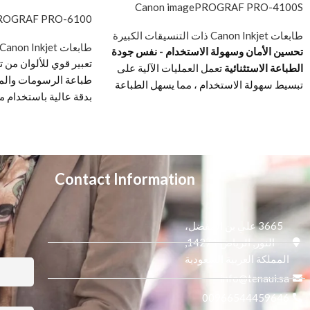
Canon imagePROGRAF PRO-4100S
PROGRAF PRO-6100
طابعات Canon Inkjet ذات التنسيقات الكبيرة
طابعات Canon Inkjet ذات التنسيقات الكبيرة
تحسين الأمان وسهولة الاستخدام - نفس جودة
تعبير قوي للألوان من ت
الطباعة الاستثنائية
تعمل العمليات الآلية على
طباعة الرسومات والم
تبسيط سهولة الاستخدام ، مما يسهل الطباعة
بدقة عالية باستخدام مع
بدقة وأمان مطلق. يضمن الحبر الصبغي LUCIA
PRO المكون من 8 ألوان وضوحًا فائقًا وألوانًا
نابضة بالحياة من Canon للحصول على
وتدرجًا محسّنًا ، لل
رسومات وملصقات مذهلة.
تنزيل ورقة البيانات
للصورة.
Contact Information
3665 علي بن المفضل،
النور, الرياض 14271,
المملكة العربية السعودية
info@tenaui.sa
00966544459646