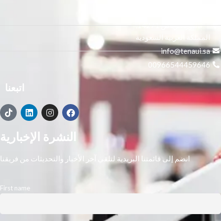
3665 علي بن المفضل،
النور, الرياض 14271,
المملكة العربية السعودية
info@tenaui.sa
00966544459646
اتبعنا
النشرة الإخبارية
انضم إلى قائمتنا البريدية لتلقي آخر الأخبار والتحديثات من فريقنا
First name