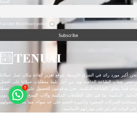
Email
I accept the privacy policy
نحن أكبر مورد رائد في الشرق الأوسط. نتوقع تعزيز كفاءة مكان عمل عملائنا
وخفض نفقات الطباعة الخاصة بهم. من أجل تلبية متطلبات عملائنا على أفضل
1
وجه فيما يتعلق بالطباعة المكتبية، نحن مدفوعون للحصول على فهم أكثر تعمقًا
للحلول المكتبية بما في ذلك الطابعات المكتبية وآلات النسخ. نحن ملتزمون
بمساعدة الشركات الصغيرة والكبيرة الحجم على حد سواء، مما يضمن حصولهم
على الوقت للتركيز على مهاراتهم الأساسية.
Copyright
s © 2024 - All Reserved By
Tenuai Middle East Trading
العربية
English
(
الإنجليزية
)