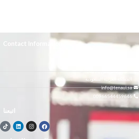
Contact Information
3665 علي بن المفضل،
النور, الرياض 14271,
المملكة العربية السعودية
info@tenaui.sa
00966544459646
اتبعنا