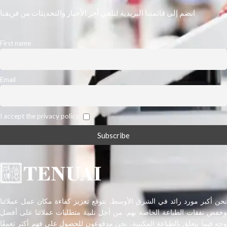
انضم إلى قائمتنا البريدية لتلقي آخر الأخبار والتحديثات من فريقنا
First name
Email
I accept the privacy policy
نحن أكبر مورد رائد في الشرق الأوسط. نتوقع تعزيز كفاءة مكان عمل عملائنا
وخفض نفقات الطباعة الخاصة بهم. من أجل تلبية متطلبات عملائنا على أفضل
وجه فيما يتعلق بالطباعة المكتبية، نحن مدفوعون للحصول على فهم أكثر تعمقًا