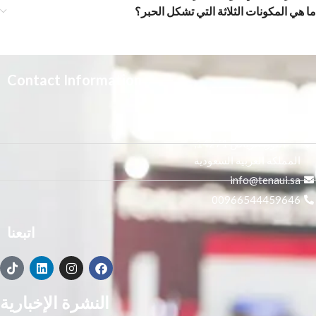
ما هي المكونات الثلاثة التي تشكل الحبر؟
Contact Information
3665 علي بن المفضل،
النور, الرياض 14271,
المملكة العربية السعودية
info@tenaui.sa
00966544459646
اتبعنا
النشرة الإخبارية