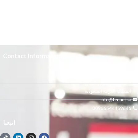
Contact Information
3665 علي بن المفضل،
النور, الرياض 14271,
المملكة العربية السعودية
info@tenaui.sa
00966544459646
اتبعنا