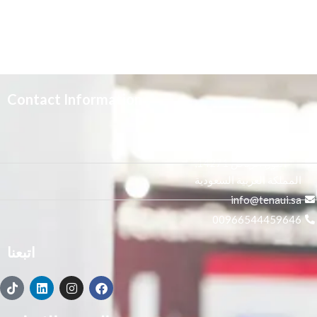
Contact Information
3665 علي بن المفضل،
النور, الرياض 14271,
المملكة العربية السعودية
info@tenaui.sa
00966544459646
اتبعنا