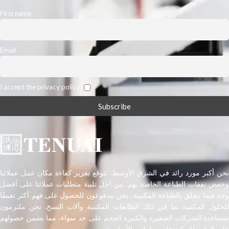
First name
Email
I accept the privacy policy
نحن أكبر مورد رائد في الشرق الأوسط. نتوقع تعزيز كفاءة مكان عمل عملائنا
وخفض نفقات الطباعة الخاصة بهم. من أجل تلبية متطلبات عملائنا على أفضل
وجه فيما يتعلق بالطباعة المكتبية، نحن مدفوعون للحصول على فهم أكثر تعمقًا
للحلول المكتبية بما في ذلك الطابعات المكتبية وآلات النسخ. نحن ملتزمون
بمساعدة الشركات الصغيرة والكبيرة الحجم على حد سواء، مما يضمن حصولهم
على الوقت للتركيز على مهاراتهم الأساسية.