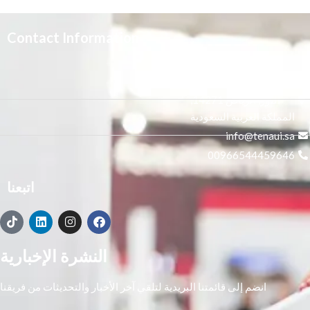
Contact Information
3665 علي بن المفضل،
النور, الرياض 14271,
المملكة العربية السعودية
info@tenaui.sa
00966544459646
اتبعنا
النشرة الإخبارية
انضم إلى قائمتنا البريدية لتلقي آخر الأخبار والتحديثات من فريقنا