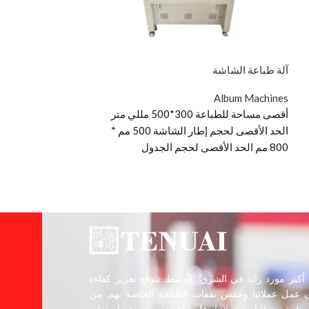
آلة طباعة الشاشة
ronzing Machine
Album Machines
s
,
Events Printers
أقصى مساحة للطباعة 300*500 مللي متر
سمات
الحد الأقصى لحجم إطار الشاشة 500 مم *
التذهيب
800 مم الحد الأقصى لحجم الجدول
تلميع
مشبك هوائي
ممتاز
حافظ الحرارة
ضاغط هواء مدمج
أكبر مورد رائد في الشرق الأوسط. نتوقع تعزيز كفاءة
 عمل عملائنا وخفض نفقات الطباعة الخاصة بهم. من
تلبية متطلبات عملائنا على أفضل وجه فيما يتعلق