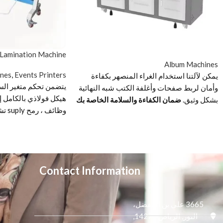
 Lamination Machine
Album Machines
nes
,
Events Printers
يمكن لآلتنا استخدام الغراء المنصهر بكفاءة
يتضمن تحكم متغير الس
وأمان لربط صفحات وأغلفة الكتب شبه النهائية
هيكل فولاذي بالكامل إ
بشكل وثيق.
ضمان الكفاءة والسلامة الخاصة بك
وظائ
شاشة LCD بزر، سهلة القراءة، سهلة التشغيل.
التوقف في حالات الطوا
يمكن للمروحة الكبيرة أن تنظف بالمكنسة
يدوية ، مع الحامل
الكهربائية بالكامل وتتجنب دخول بقايا الورق
إلى أخدود الغراء.
يضمن نظام الأسطوانة الواحدة ربطًا مثاليًا
Contact Information
وثابتًا.
مع مكونات العلامة التجارية، يمكن ضمان
الجودة.
3665 علي بن المفضل،
وفقًا للحاجة المخصصة، قم بضبط تأثير إنهاء
النور, الرياض 14271,
الكتاب بشكل مربع أو دائري.